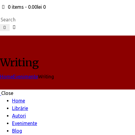
0 items
-
0.00lei
0
Search
Writing
Home
Evenimente
Writing
Close
Home
Librărie
Autori
Evenimente
Blog