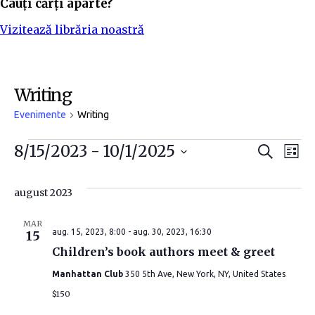
Cauți cărți aparte?
Vizitează librăria noastră
Writing
Evenimente
Writing
Evenimente
N
N
8/15/2023
 - 
10/1/2025
C
L
a
i
S
a
a
u
s
t
e
august 2023
t
v
ă
v
l
ă
e
i
MAR
i
aug. 15, 2023, 8:00
-
aug. 30, 2023, 16:30
15
c
Children’s book authors meet & greet
g
t
g
Manhattan Club
350 5th Ave, New York, NY, United States
e
a
a
a
$150
r
z