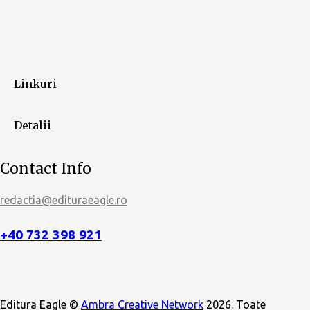
a
r
e
Linkuri
E
v
Detalii
e
Contact Info
n
i
redactia@edituraeagle.ro
m
+40 732 398 921
e
n
Editura Eagle ©
Ambra Creative Network
2026. Toate