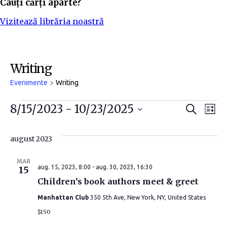
Cauți cărți aparte?
Vizitează librăria noastră
Writing
Evenimente
Writing
Evenimente
N
N
8/15/2023
 - 
10/23/2025
C
L
a
i
S
a
a
u
s
t
e
august 2023
t
v
ă
v
l
ă
e
i
MAR
i
aug. 15, 2023, 8:00
-
aug. 30, 2023, 16:30
15
c
Children’s book authors meet & greet
g
t
g
Manhattan Club
350 5th Ave, New York, NY, United States
e
a
a
a
$150
r
z