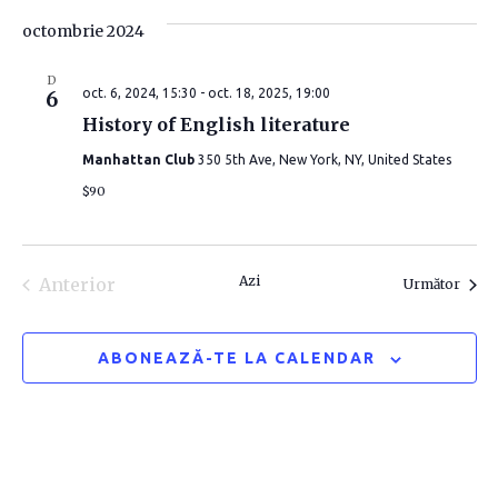
r
ă
e
octombrie 2024
d
e
î
a
D
oct. 6, 2024, 15:30
-
oct. 18, 2025, 19:00
6
î
t
n
History of English literature
a
n
v
.
Manhattan Club
350 5th Ave, New York, NY, United States
$90
i
v
z
i
u
Azi
Anterior
Even
Următor
z
Evenimente
a
u
ABONEAZĂ-TE LA CALENDAR
l
a
i
l
z
i