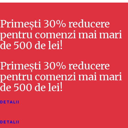
ă
z
r
ă
i
Primești 30% reducere
r
E
pentru comenzi mai mari
v
de 500 de lei!
i
e
ș
Primești 30% reducere
n
i
pentru comenzi mai mari
i
c
de 500 de lei!
m
ă
e
DETALII
u
n
t
t
DETALII