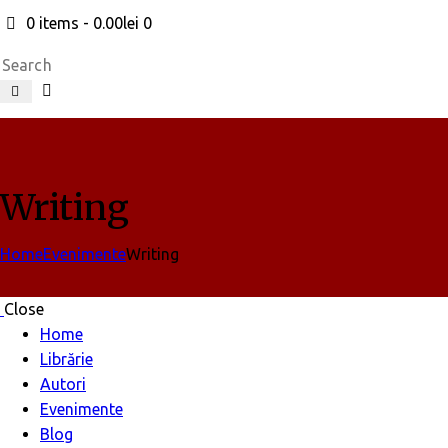
0 items
-
0.00lei
0
Search
Writing
Home
Evenimente
Writing
Close
Home
Librărie
Autori
Evenimente
Blog