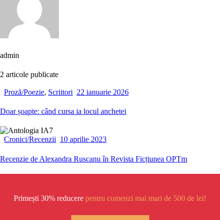
admin
2
articole publicate
Proză/Poezie
,
Scriitori
22 ianuarie 2026
Doar șoapte: când cursa ia locul anchetei
Cronici/Recenzii
10 aprilie 2023
Recenzie de Alexandra Ruscanu în Revista Ficțiunea OPTm
Primești 30% reducere
pentru comenzi mai mari de 500 de lei!