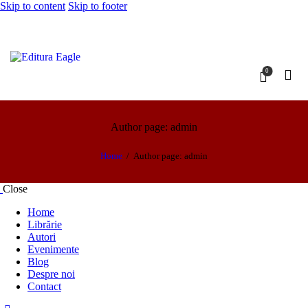
Skip to content
Skip to footer
0
Author page: admin
Home
Author page: admin
Close
Home
Librărie
Autori
Evenimente
Blog
Despre noi
Contact