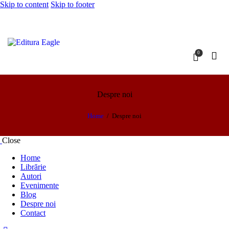
Skip to content
Skip to footer
0
Despre noi
Home
Despre noi
Close
Home
Librărie
Autori
Evenimente
Blog
Despre noi
Contact