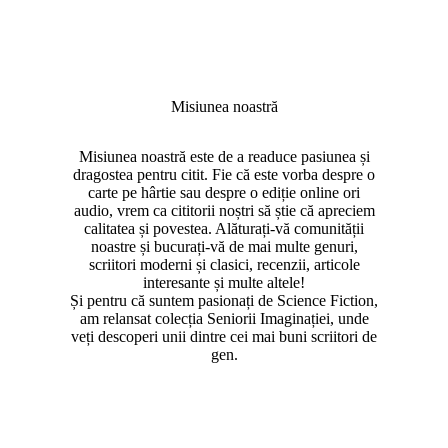
Misiunea noastră
Misiunea noastră este de a readuce pasiunea și
dragostea pentru citit. Fie că este vorba despre o
carte pe hârtie sau despre o ediție online ori
audio, vrem ca cititorii noștri să știe că apreciem
calitatea și povestea. Alăturați-vă comunității
noastre și bucurați-vă de mai multe genuri,
scriitori moderni și clasici, recenzii, articole
interesante și multe altele!
Și pentru că suntem pasionați de Science Fiction,
am relansat colecția Seniorii Imaginației, unde
veți descoperi unii dintre cei mai buni scriitori de
gen.