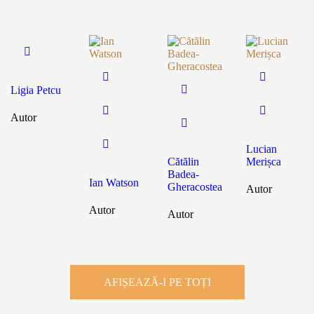
Ligia Petcu
Autor
Lucian
Cătălin
Merișca
Badea-
Ian Watson
Gheracostea
Autor
Autor
Autor
AFIȘEAZĂ-I PE TOȚI