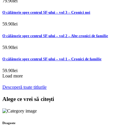
79.90
lei
O călătorie spre centrul SF-ului – vol 3 – Cronici noi
59.90
lei
O călătorie spre centrul SF-ului – vol 2 – Alte cronici de familie
59.90
lei
O călătorie spre centrul SF-ului – vol 1 – Cronici de familie
59.90
lei
Load more
Descoperă toate titlurile
Alege ce vrei să citești
Dragoste