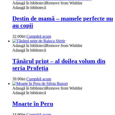
Adaugă în bibliotecă
Remove from Wishlist
Adaugă în bibliotecă
Destin de mamă – mamele perfecte nu
au copii
32.00
lei
Cumpără acum
Adaugă în bibliotecă
Remove from Wishlist
Adaugă în bibliotecă
Tânărul prinț – al doilea volum din
seria Profeția
39.90
lei
Cumpără acum
Adaugă în bibliotecă
Remove from Wishlist
Adaugă în bibliotecă
Moarte în Peru
34.90
lei
Cumpără acum