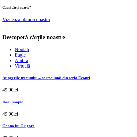
Cauți cărți aparte?
Vizitează librăria noastră
Descoperă cărțile noastre
Noutăți
Eagle
Ambra
Virtuală
Atingerile trecutului – cartea întâi din seria Ecouri
49.90
lei
Doar șoapte
49.90
lei
Goana lui Grigore