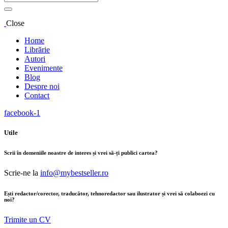
Close
Home
Librărie
Autori
Evenimente
Blog
Despre noi
Contact
facebook-1
Utile
Scrii în domeniile noastre de interes și vrei să-ți publici cartea?
Scrie-ne la
info@mybestseller.ro
Ești redactor/corector, traducător, tehnoredactor sau ilustrator și vrei să colaboezi cu
noi?
Trimite un CV