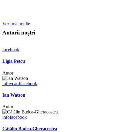
Vezi mai multe
Autorii noștri
facebook
Ligia Petcu
Autor
info
vcard
facebook
Ian Watson
Autor
info
facebook
Cătălin Badea-Gheracostea