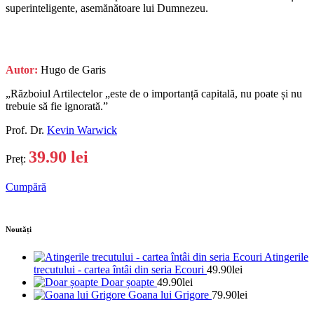
superinteligente, asemănătoare lui Dumnezeu.
Autor:
Hugo de Garis
„Războiul Artilectelor „este de o importanță capitală, nu poate și nu
trebuie să fie ignorată.”
Prof. Dr.
Kevin Warwick
39.90 lei
Preț:
Cumpără
Noutăți
Atingerile
trecutului - cartea întâi din seria Ecouri
49.90
lei
Doar șoapte
49.90
lei
Goana lui Grigore
79.90
lei