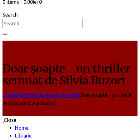
0 items
-
0.00lei
0
Search
Doar șoapte - un thriller
semnat de Silvia Buzori
Home
Evenimente
Lansare de carte
Doar șoapte - un thriller
semnat de Silvia Buzori
Close
Home
Librărie