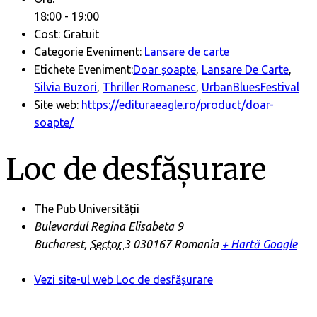
18:00 - 19:00
Cost:
Gratuit
Categorie Eveniment:
Lansare de carte
Etichete Eveniment:
Doar șoapte
,
Lansare De Carte
,
Silvia Buzori
,
Thriller Romanesc
,
UrbanBluesFestival
Site web:
https://edituraeagle.ro/product/doar-
soapte/
Loc de desfășurare
The Pub Universității
Bulevardul Regina Elisabeta 9
Bucharest
,
Sector 3
030167
Romania
+ Hartă Google
Vezi site-ul web Loc de desfășurare