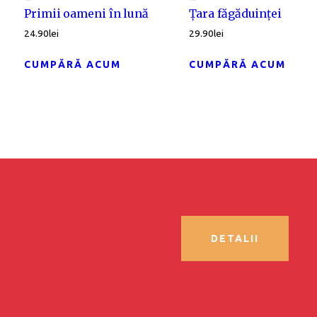
Primii oameni în lună
Țara făgăduinței
24.90
lei
29.90
lei
CUMPĂRĂ ACUM
CUMPĂRĂ ACUM
DETALII