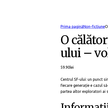
Prima pagină
Non-fictiune
O
O călător
ului – vo
59.90
lei
Centrul SF-ului: un punct si
fiecare generație e cazul să
partea altor exploratori ai 
Informați