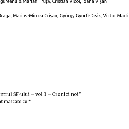
gureanu & Marian Truță, Cristian Vicol, Ioana Vișan
n Braga, Marius-Mircea Crișan, György Györfi-Deák, Victor Mart
ntrul SF-ului – vol 3 – Cronici noi”
unt marcate cu
*