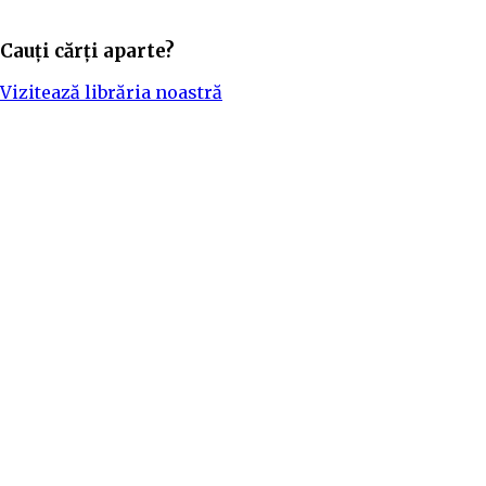
Cauți cărți aparte?
Vizitează librăria noastră
Adaugă în bibliotecă