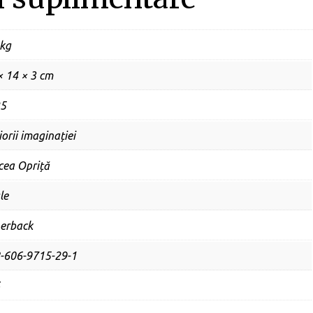
 kg
× 14 × 3 cm
5
orii imaginației
cea Opriță
le
erback
-606-9715-29-1