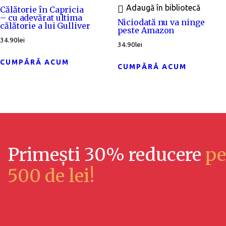
Adaugă în bibliotecă
Călătorie în Capricia
– cu adevărat ultima
Niciodată nu va ninge
călătorie a lui Gulliver
peste Amazon
34.90
lei
34.90
lei
CUMPĂRĂ ACUM
CUMPĂRĂ ACUM
Primești 30% reducere
pe
500 de lei!