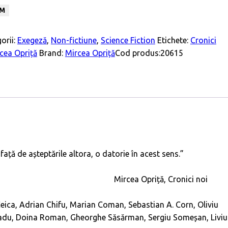
UM
orii:
Exegeză
,
Non-fictiune
,
Science Fiction
Etichete:
Cronici
cea Opriță
Brand:
Mircea Opriță
Cod produs:
20615
față de așteptările altora, o datorie în acest sens.”
Mircea Opriță,
Cronici noi
ica, Adrian Chifu, Marian Coman, Sebastian A. Corn, Oliviu
 Radu, Doina Roman, Gheorghe Săsărman, Sergiu Someșan, Liviu