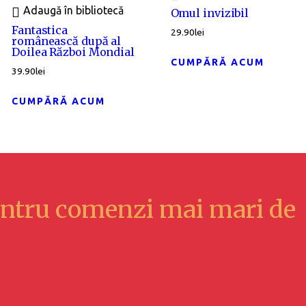
Adaugă în bibliotecă
Omul invizibil
Fantastica
29.90
lei
românească după al
Doilea Război Mondial
CUMPĂRĂ ACUM
39.90
lei
CUMPĂRĂ ACUM
ntru comenzi mai mari de