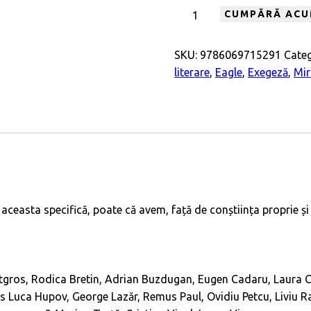
CUMPĂRĂ AC
SKU:
9786069715291
Categ
literare
,
Eagle
,
Exegeză
,
Mir
 aceasta specifică, poate că avem, față de conștiința proprie și 
tgros, Rodica Bretin, Adrian Buzdugan, Eugen Cadaru, Laura Ce
us Luca Hupov, George Lazăr, Remus Paul, Ovidiu Petcu, Liviu