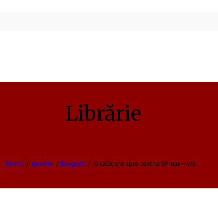
Librărie
Home
Librărie
Exegeză
O călătorie spre centrul SF-ului – vol...