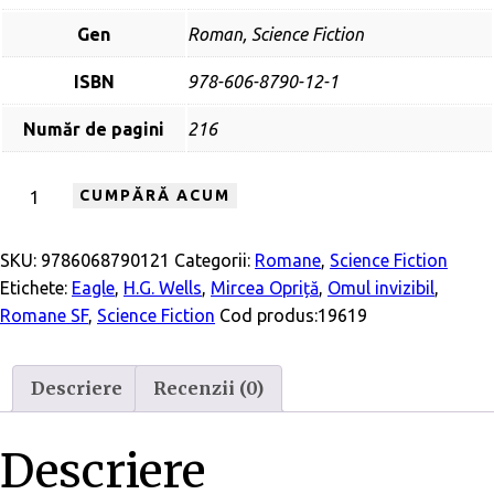
Gen
Roman, Science Fiction
ISBN
978-606-8790-12-1
Număr de pagini
216
Cantitate
CUMPĂRĂ ACUM
Omul
invizibil
SKU:
9786068790121
Categorii:
Romane
,
Science Fiction
Etichete:
Eagle
,
H.G. Wells
,
Mircea Opriță
,
Omul invizibil
,
Romane SF
,
Science Fiction
Cod produs:
19619
Descriere
Recenzii (0)
Descriere