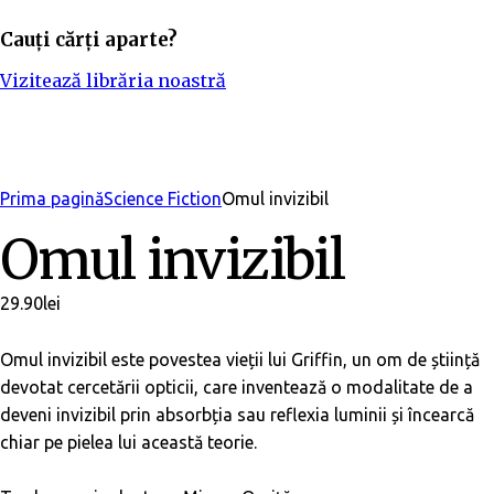
Cauți cărți aparte?
Vizitează librăria noastră
Adaugă în bibliotecă
Prima pagină
Science Fiction
Omul invizibil
Omul invizibil
29.90
lei
Omul invizibil este povestea vieții lui Griffin, un om de știință
devotat cercetării opticii, care inventează o modalitate de a
deveni invizibil prin absorbția sau reflexia luminii și încearcă
chiar pe pielea lui această teorie.