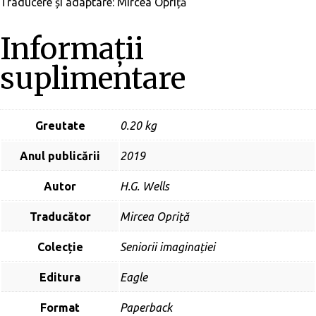
Traducere și adaptare: Mircea Opriță
Informații
suplimentare
Greutate
0.20 kg
Anul publicării
2019
Autor
H.G. Wells
Traducător
Mircea Opriță
Colecție
Seniorii imaginației
Editura
Eagle
Format
Paperback