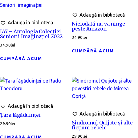
Adaugă în bibliotecă
Adaugă în bibliotecă
Niciodată nu va ninge
peste Amazon
IA7 – Antologia Colecției
Seniorii Imaginației 2022
34.90
lei
34.90
lei
CUMPĂRĂ ACUM
CUMPĂRĂ ACUM
Adaugă în bibliotecă
Adaugă în bibliotecă
Țara făgăduinței
Sindromul Quijote și alte
29.90
lei
ficțiuni rebele
29.90
lei
CUMPĂRĂ ACUM