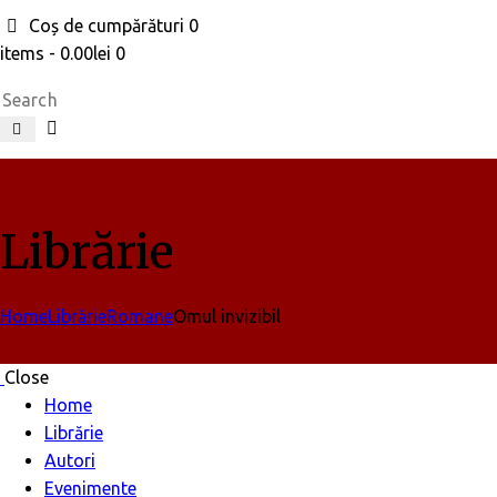
Coș de cumpărături
0
items
-
0.00lei
0
Search
Librărie
Home
Librărie
Romane
Omul invizibil
Close
Home
Librărie
Autori
Evenimente