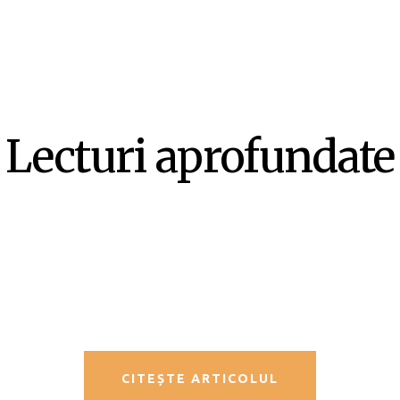
Lecturi aprofundate
SF-ul ca literatură ex-centrică –
Mircea Opriță
CITEȘTE ARTICOLUL