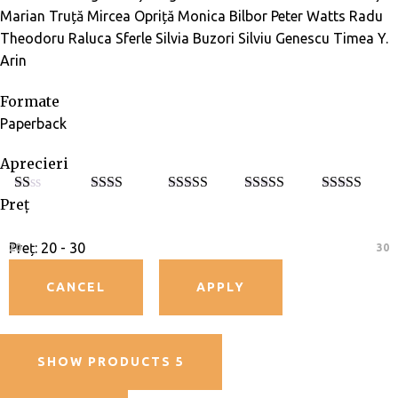
Marian Truță
Mircea Opriță
Monica Bilbor
Peter Watts
Radu
Theodoru
Raluca Sferle
Silvia Buzori
Silviu Genescu
Timea Y.
Arin
Formate
Paperback
Aprecieri
Preț
E
Eval
Evaluat
Evaluat la
Evaluat la
5
va
uat la
la
3
din
4
din 5
din 5
lu
2
din
5
at
5
Preț:
20 - 30
20
30
la
1
di
n
5
SHOW PRODUCTS
5