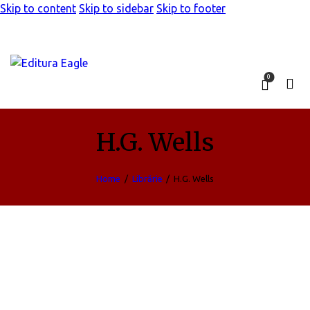
Skip to content
Skip to sidebar
Skip to footer
0
H.G. Wells
Home
Librărie
H.G. Wells