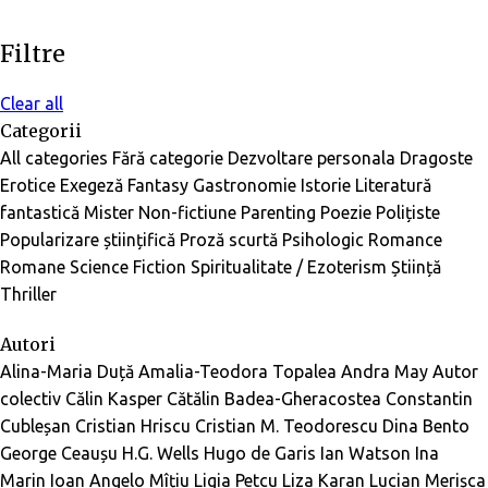
Filtre
Clear all
Categorii
All categories
Fără categorie
Dezvoltare personala
Dragoste
Erotice
Exegeză
Fantasy
Gastronomie
Istorie
Literatură
fantastică
Mister
Non-fictiune
Parenting
Poezie
Polițiste
Popularizare științifică
Proză scurtă
Psihologic
Romance
Romane
Science Fiction
Spiritualitate / Ezoterism
Știință
Thriller
Autori
Alina-Maria Duță
Amalia-Teodora Topalea
Andra May
Autor
colectiv
Călin Kasper
Cătălin Badea-Gheracostea
Constantin
Cubleșan
Cristian Hriscu
Cristian M. Teodorescu
Dina Bento
George Ceaușu
H.G. Wells
Hugo de Garis
Ian Watson
Ina
Marin
Ioan Angelo Mîțiu
Ligia Petcu
Liza Karan
Lucian Merișca