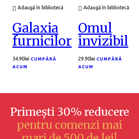
Adaugă în bibliotecă
Adaugă în bibliotecă
Galaxia
Omul
furnicilor
invizibil
34.90
lei
29.90
lei
CUMPĂRĂ
CUMPĂRĂ
ACUM
ACUM
Primești 30% reducere
pentru comenzi mai
mari de 500 de lei!