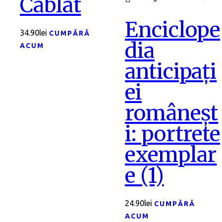
Cablat
Enciclope
34.90
lei
CUMPĂRĂ
dia
ACUM
anticipați
ei
româneșt
i: portrete
exemplar
e (1)
24.90
lei
CUMPĂRĂ
ACUM