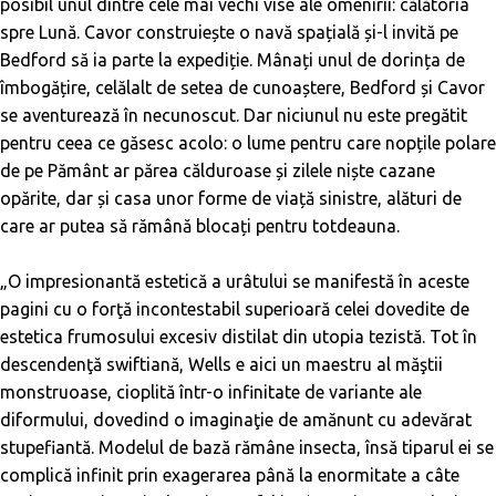
posibil unul dintre cele mai vechi vise ale omenirii: călătoria
spre Lună. Cavor construiește o navă spațială și-l invită pe
Bedford să ia parte la expediție. Mânați unul de dorința de
îmbogățire, celălalt de setea de cunoaștere, Bedford și Cavor
se aventurează în necunoscut. Dar niciunul nu este pregătit
pentru ceea ce găsesc acolo: o lume pentru care nopțile polare
de pe Pământ ar părea călduroase și zilele niște cazane
opărite, dar și casa unor forme de viață sinistre, alături de
care ar putea să rămână blocați pentru totdeauna.
„O impresionantă estetică a urâtului se manifestă în aceste
pagini cu o forţă incontestabil superioară celei dovedite de
estetica frumosului excesiv distilat din utopia tezistă. Tot în
descendenţă swiftiană, Wells e aici un maestru al măştii
monstruoase, cioplită într-o infinitate de variante ale
diformului, dovedind o imaginaţie de amănunt cu adevărat
stupefiantă. Modelul de bază rămâne insecta, însă tiparul ei se
complică infinit prin exagerarea până la enormitate a câte