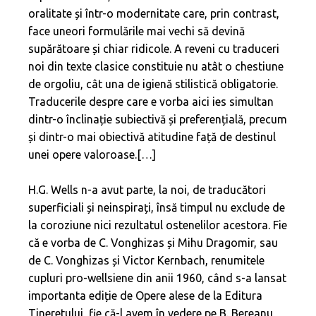
oralitate și într-o modernitate care, prin contrast,
face uneori formulările mai vechi să devină
supărătoare și chiar ridicole. A reveni cu traduceri
noi din texte clasice constituie nu atât o chestiune
de orgoliu, cât una de igienă stilistică obligatorie.
Traducerile despre care e vorba aici ies simultan
dintr-o înclinație subiectivă și preferențială, precum
și dintr-o mai obiectivă atitudine față de destinul
unei opere valoroase.[…]
H.G. Wells n-a avut parte, la noi, de traducători
superficiali și neinspirați, însă timpul nu exclude de
la coroziune nici rezultatul ostenelilor acestora. Fie
că e vorba de C. Vonghizas și Mihu Dragomir, sau
de C. Vonghizas și Victor Kernbach, renumitele
cupluri pro-wellsiene din anii 1960, când s-a lansat
importanta ediție de Opere alese de la Editura
Tineretului, fie că-l avem în vedere pe B. Bereanu,