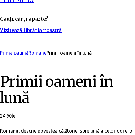
Trimite un CV
Cauți cărți aparte?
Vizitează librăria noastră
Adaugă în bibliotecă
Prima pagină
Romane
Primii oameni în lună
Primii oameni în
lună
24.90
lei
Romanul descrie povestea călătoriei spre lună a celor doi eroi