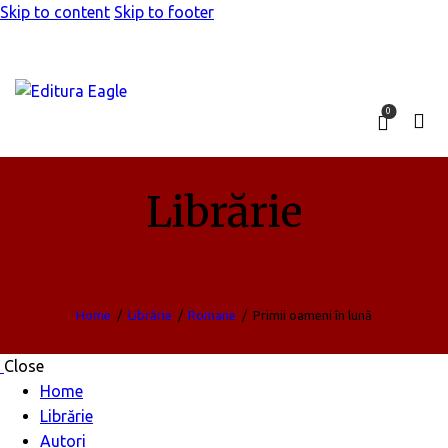
Skip to content
Skip to footer
0
Librărie
Home
Librărie
Romane
Primii oameni în lună
Close
Home
Librărie
Autori