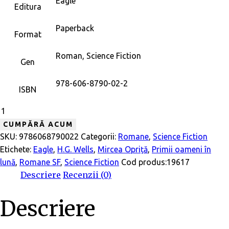
Eagle
Editura
Paperback
Format
Roman, Science Fiction
Gen
978-606-8790-02-2
ISBN
CUMPĂRĂ ACUM
SKU:
9786068790022
Categorii:
Romane
,
Science Fiction
Etichete:
Eagle
,
H.G. Wells
,
Mircea Opriță
,
Primii oameni în
lună
,
Romane SF
,
Science Fiction
Cod produs:
19617
Descriere
Recenzii (0)
Descriere