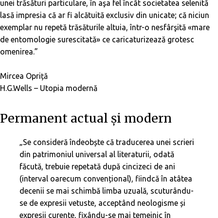
unei trăsături particulare, în aşa fel încât societatea selenită
lasă impresia că ar fi alcătuită exclusiv din unicate; că niciun
exemplar nu repetă trăsăturile altuia, într-o nesfârşită «mare
de entomologie surescitată» ce caricaturizează grotesc
omenirea.”
Mircea Opriță
H.G.Wells – Utopia modernă
Permanent actual și modern
„Se consideră îndeobște că traducerea unei scrieri
din patrimoniul universal al literaturii, odată
făcută, trebuie repetată după cincizeci de ani
(interval oarecum convențional), fiindcă în atâtea
decenii se mai schimbă limba uzuală, scuturându-
se de expresii vetuste, acceptând neologisme și
expresii curente, fixându-se mai temeinic în