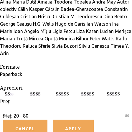
Alina-Maria Duță
Amalia-Teodora Topalea
Andra May
Autor
colectiv
Călin Kasper
Cătălin Badea-Gheracostea
Constantin
Cubleșan
Cristian Hriscu
Cristian M. Teodorescu
Dina Bento
George Ceaușu
H.G. Wells
Hugo de Garis
Ian Watson
Ina
Marin
Ioan Angelo Mîțiu
Ligia Petcu
Liza Karan
Lucian Merișca
Marian Truță
Mircea Opriță
Monica Bilbor
Peter Watts
Radu
Theodoru
Raluca Sferle
Silvia Buzori
Silviu Genescu
Timea Y.
Arin
Formate
Paperback
Aprecieri
Preț
E
Eval
Evaluat
Evaluat la
Evaluat la
5
va
uat la
la
3
din
4
din 5
din 5
lu
2
din
5
at
5
Preț:
20 - 80
20
80
la
1
di