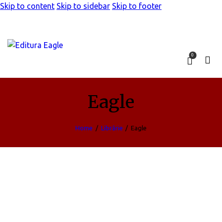
Skip to content
Skip to sidebar
Skip to footer
0
Eagle
Home
Librărie
Eagle