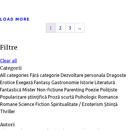
LOAD MORE
1
2
3
→
Filtre
Clear all
Categorii
All categories
Fără categorie
Dezvoltare personala
Dragoste
Erotice
Exegeză
Fantasy
Gastronomie
Istorie
Literatură
fantastică
Mister
Non-fictiune
Parenting
Poezie
Polițiste
Popularizare științifică
Proză scurtă
Psihologic
Romance
Romane
Science Fiction
Spiritualitate / Ezoterism
Știință
Thriller
Autori