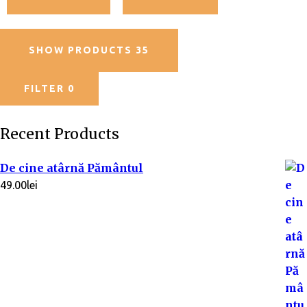
n
5
SHOW PRODUCTS
35
FILTER
0
Recent Products
De cine atârnă Pământul
49.00
lei