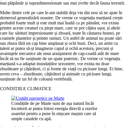
mai plăpânde și supradimensionate sau mai zvelte decât fauna terestră.
Multe dintre cele pe care le-am stabilit deja vin din nou să ne ajute în
demersul generalizării noastre. De vreme ce vegetația marțiană crește
probabil foarte mult și este mult mai înaltă ca pe pământ, vor exista
printre aceste creaturi cu piept mare, care se pot cățăra ușor, și altele
care fac sărituri impresionante și zboară, toate în căutarea hranei, pe
coamele plantelor și printre ramuri. Un astfel de animal nu poate sări
sau zbura fără un cap bine amplasat și ochi buni. Deci, un artist cu
talent ar putea să-și imagineze capul și ochii acestora, precum și
avantajele mecanice ale unui aranjament de cap-coadă atât de mare
încât să nu fie susținute de un spate puternic. De vreme ce vegetația
marțiană s-a adaptat inundațiilor sezoniere, vor exista nu doar
zburătoare și cățărători, ci și forme de viață cu picioare lungi. Ei bine,
avem ceva – zburătoare, cățărători și animale cu picioare lungi,
susținute de un fel de coloană vertebrală.
CONDIȚIILE CLIMATICE
Condițiile de pe Marte sunt de așa natură încât
locuitorii ar putea folosi energia directă a razelor
soarelui pentru a pune în mișcare mașini care să
umple canalele cu apă.