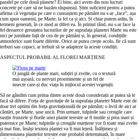
paralel pe cele două planete? Ei bine, aici avem din nou lucruri
concrete pe care să ne bazăm răspunsul. Știm suficient pentru a putea
afirma că vegetația pe care o cunoaștem pe pământ nu s-ar „face”, așa
cum spun oamenii, pe Marte, la fel ca și aici. Și chiar putem arăta, în
termeni generali, în ce mod ar diferi ea. În primul rând, nu s-ar face la
fel deoarece greutatea lucrurilor de pe suprafața planetei Marte nu este
nici pe jumătate față de cea de pe pământ și, în general, condițiile
atmosferice sunt foarte diferite. Orice ar putea crește acolo, fie că sunt
ierburi sau copaci, ar trebuit să se adapteze la aceste condiții.
ASPECTUL PROBABIL AL FLOREI MARȚIENE
O junglă de plante mari, subțiri și zvelte, cu o textură
mai ușoară, cu nervuri proeminente și un fel de
insecte care-și duc viața în mijlocul acestei vegetații.
Să ne gândim cum prima dintre aceste două considerații ar putea să le
facă să difere. Forța de gravitație de la suprafața planetei Marte este de
doar trei optimi din forța gravitațională de pe pământ; o livră de aici ar
cântări, pe Marte, șase uncii. Prin urmare, tulpinile sau crengile care
susțin frunzele și florile unei plante terestre ar fi inutile și prea mari și
puternice pe Marte; tulpinile și crengile marțiene vor fi toate mai zvelte
și mai fine, însăși textura plantei va fi mai lejeră. Înălțimea și
dimensiunea plantelor terestre este probabil determinată, în mare