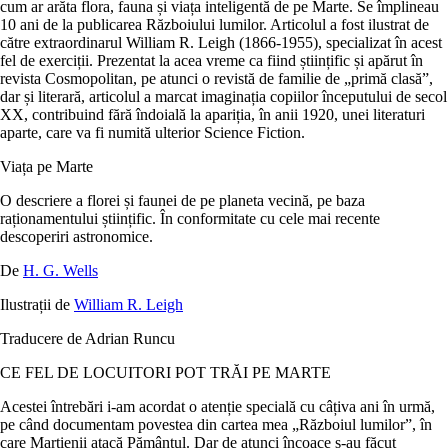
cum ar arăta flora, fauna și viața inteligentă de pe Marte. Se împlineau
10 ani de la publicarea
Războiului lumilor
. Articolul a fost ilustrat de
către extraordinarul William R. Leigh (1866-1955), specializat în acest
fel de exerciții. Prezentat la acea vreme ca fiind științific și apărut în
revista Cosmopolitan, pe atunci o revistă de familie de „primă clasă”,
dar și literară, articolul a marcat imaginația copiilor începutului de secol
XX, contribuind fără îndoială la apariția, în anii 1920, unei literaturi
aparte, care va fi numită ulterior Science Fiction.
Viața pe Marte
O descriere a florei și faunei de pe planeta vecină, pe baza
raționamentului științific. În conformitate cu cele mai recente
descoperiri astronomice.
De
H. G. Wells
Ilustrații de
William R. Leigh
Traducere de Adrian Runcu
CE FEL DE LOCUITORI POT TRĂI PE MARTE
Acestei întrebări i-am acordat o atenție specială cu câțiva ani în urmă,
pe când documentam povestea din cartea mea „Războiul lumilor”, în
care Marțienii atacă Pământul. Dar de atunci încoace s-au făcut