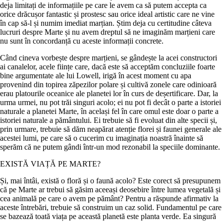
deja limitați de informațiile pe care le avem ca să putem accepta ca
orice drăcușor fantastic și prostesc sau orice ideal artistic care ne vine
în cap să-l și numim imediat marțian. Știm deja cu certitudine câteva
lucruri despre Marte și nu avem dreptul să ne imaginăm marțieni care
nu sunt în concordanță cu aceste informații concrete.
Când cineva vorbește despre marțieni, se gândește la acei constructori
ai canalelor, acele ființe care, dacă este să acceptăm concluziile foarte
bine argumentate ale lui Lowell, irigă în acest moment cu apa
provenind din topirea zăpezilor polare și cultivă zonele care odinioară
erau platourile oceanice ale planetei lor în curs de deșertificare. Dar, la
urma urmei, nu pot trăi singuri acolo; ei nu pot fi decât o parte a istoriei
naturale a planetei Marte, în același fel în care omul este doar o parte a
istoriei naturale a pământului. Ei trebuie să fi evoluat din alte specii și,
prin urmare, trebuie să dăm neapărat atenție florei și faunei generale ale
acestei lumi, pe care să o cucerim cu imaginația noastră înainte să
sperăm că ne putem gândi într-un mod rezonabil la speciile dominante.
EXISTĂ VIAȚĂ PE MARTE?
Și, mai întâi, există o floră și o faună acolo? Este corect să presupunem
că pe Marte ar trebui să găsim aceeași deosebire între lumea vegetală și
cea animală pe care o avem pe pământ? Pentru a răspunde afirmativ la
aceste întrebări, trebuie să construim un caz solid. Fundamentul pe care
se bazează toată viața pe această planetă este planta verde. Ea singură