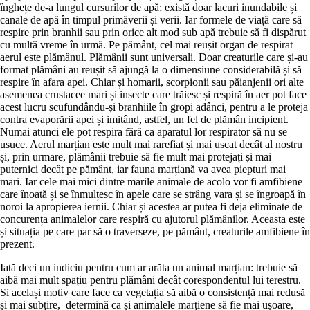
înghețe de-a lungul cursurilor de apă; există doar lacuri inundabile și
canale de apă în timpul primăverii și verii. Iar formele de viață care să
respire prin branhii sau prin orice alt mod sub apă trebuie să fi dispărut
cu multă vreme în urmă. Pe pământ, cel mai reușit organ de respirat
aerul este plămânul. Plămânii sunt universali. Doar creaturile care și-au
format plămâni au reușit să ajungă la o dimensiune considerabilă și să
respire în afara apei. Chiar și homarii, scorpionii sau păianjenii ori alte
asemenea crustacee mari și insecte care trăiesc și respiră în aer pot face
acest lucru scufundându-și branhiile în gropi adânci, pentru a le proteja
contra evaporării apei și imitând, astfel, un fel de plămân incipient.
Numai atunci ele pot respira fără ca aparatul lor respirator să nu se
usuce. Aerul marțian este mult mai rarefiat și mai uscat decât al nostru
și, prin urmare, plămânii trebuie să fie mult mai protejați și mai
puternici decât pe pământ, iar fauna marțiană va avea piepturi mai
mari. Iar cele mai mici dintre marile animale de acolo vor fi amfibiene
care înoată și se înmulțesc în apele care se strâng vara și se îngroapă în
noroi la apropierea iernii. Chiar și acestea ar putea fi deja eliminate de
concurența animalelor care respiră cu ajutorul plămânilor. Aceasta este
și situația pe care par să o traverseze, pe pământ, creaturile amfibiene în
prezent.
Iată deci un indiciu pentru cum ar arăta un animal marțian: trebuie să
aibă mai mult spațiu pentru plămâni decât corespondentul lui terestru.
Si același motiv care face ca vegetația să aibă o consistență mai redusă
și mai subțire, determină ca și animalele marțiene să fie mai ușoare,