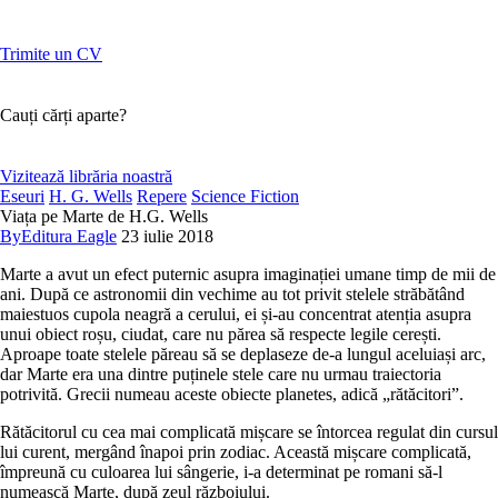
Trimite un CV
Cauți cărți aparte?
Vizitează librăria noastră
Eseuri
H. G. Wells
Repere
Science Fiction
Viața pe Marte de H.G. Wells
By
Editura Eagle
23 iulie 2018
Marte a avut un efect puternic asupra imaginației umane timp de mii de
ani. După ce astronomii din vechime au tot privit stelele străbătând
maiestuos cupola neagră a cerului, ei și-au concentrat atenția asupra
unui obiect roșu, ciudat, care nu părea să respecte legile cerești.
Aproape toate stelele păreau să se deplaseze de-a lungul aceluiași arc,
dar Marte era una dintre puținele stele care nu urmau traiectoria
potrivită. Grecii numeau aceste obiecte planetes, adică „rătăcitori”.
Rătăcitorul cu cea mai complicată mișcare se întorcea regulat din cursul
lui curent, mergând înapoi prin zodiac. Această mișcare complicată,
împreună cu culoarea lui sângerie, i-a determinat pe romani să-l
numească Marte, după zeul războiului.