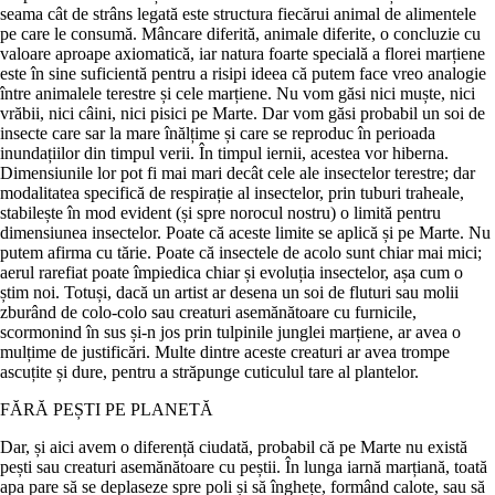
seama cât de strâns legată este structura fiecărui animal de alimentele
pe care le consumă. Mâncare diferită, animale diferite, o concluzie cu
valoare aproape axiomatică, iar natura foarte specială a florei marțiene
este în sine suficientă pentru a risipi ideea că putem face vreo analogie
între animalele terestre și cele marțiene. Nu vom găsi nici muște, nici
vrăbii, nici câini, nici pisici pe Marte. Dar vom găsi probabil un soi de
insecte care sar la mare înălțime și care se reproduc în perioada
inundațiilor din timpul verii. În timpul iernii, acestea vor hiberna.
Dimensiunile lor pot fi mai mari decât cele ale insectelor terestre; dar
modalitatea specifică de respirație al insectelor, prin tuburi traheale,
stabilește în mod evident (și spre norocul nostru) o limită pentru
dimensiunea insectelor. Poate că aceste limite se aplică și pe Marte. Nu
putem afirma cu tărie. Poate că insectele de acolo sunt chiar mai mici;
aerul rarefiat poate împiedica chiar și evoluția insectelor, așa cum o
știm noi. Totuși, dacă un artist ar desena un soi de fluturi sau molii
zburând de colo-colo sau creaturi asemănătoare cu furnicile,
scormonind în sus și-n jos prin tulpinile junglei marțiene, ar avea o
mulțime de justificări. Multe dintre aceste creaturi ar avea trompe
ascuțite și dure, pentru a străpunge cuticulul tare al plantelor.
FĂRĂ PEȘTI PE PLANETĂ
Dar, și aici avem o diferență ciudată, probabil că pe Marte nu există
pești sau creaturi asemănătoare cu peștii. În lunga iarnă marțiană, toată
apa pare să se deplaseze spre poli și să înghețe, formând calote, sau să