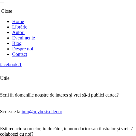
Close
Home
Librărie
Autori
Evenimente
Blog
Despre noi
Contact
facebook-1
Utile
Scrii în domeniile noastre de interes și vrei să-ți publici cartea?
Scrie-ne la
info@mybestseller.ro
Ești redactor/corector, traducător, tehnoredactor sau ilustrator și vrei să
colaboezi cu noi?