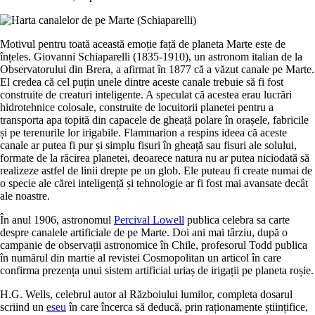
Motivul pentru toată această emoție față de planeta Marte este de
înțeles. Giovanni Schiaparelli (1835-1910), un astronom italian de la
Observatorului din Brera, a afirmat în 1877 că a văzut canale pe Marte.
El credea că cel puțin unele dintre aceste canale trebuie să fi fost
construite de creaturi inteligente. A speculat că acestea erau lucrări
hidrotehnice colosale, construite de locuitorii planetei pentru a
transporta apa topită din capacele de gheață polare în orașele, fabricile
și pe terenurile lor irigabile. Flammarion a respins ideea că aceste
canale ar putea fi pur și simplu fisuri în gheață sau fisuri ale solului,
formate de la răcirea planetei, deoarece natura nu ar putea niciodată să
realizeze astfel de linii drepte pe un glob. Ele puteau fi create numai de
o specie ale cărei inteligență și tehnologie ar fi fost mai avansate decât
ale noastre.
În anul 1906, astronomul
Percival Lowell
publica celebra sa carte
despre canalele artificiale de pe Marte. Doi ani mai târziu, după o
campanie de observații astronomice în Chile, profesorul Todd publica
în numărul din martie al revistei Cosmopolitan un articol în care
confirma prezența unui sistem artificial uriaș de irigații pe planeta roșie.
H.G. Wells, celebrul autor al
Războiului lumilor
, completa dosarul
scriind un
eseu
în care încerca să deducă, prin raționamente științifice,