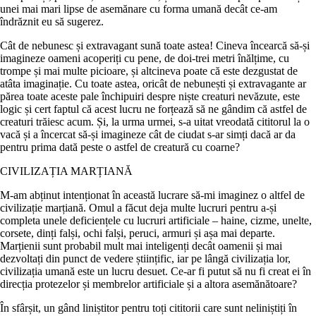
unei mai mari lipse de asemănare cu forma umană decât ce-am
îndrăznit eu să sugerez.
Cât de nebunesc și extravagant sună toate astea! Cineva încearcă să-și
imagineze oameni acoperiți cu pene, de doi-trei metri înălțime, cu
trompe și mai multe picioare, și altcineva poate că este dezgustat de
atâta imaginație. Cu toate astea, oricât de nebunești și extravagante ar
părea toate aceste pale închipuiri despre niște creaturi nevăzute, este
logic și cert faptul că acest lucru ne forțează să ne gândim că
astfel de
creaturi trăiesc acum
. Și, la urma urmei, s-a uitat vreodată cititorul la o
vacă și a încercat să-și imagineze cât de ciudat s-ar simți dacă ar da
pentru prima dată peste o astfel de creatură cu coarne?
CIVILIZAȚIA MARȚIANĂ
M-am abținut intenționat în această lucrare să-mi imaginez o altfel de
civilizație marțiană. Omul a făcut deja multe lucruri pentru a-și
completa unele deficiențele cu lucruri artificiale – haine, cizme, unelte,
corsete, dinți falși, ochi falși, peruci, armuri și așa mai departe.
Marțienii sunt probabil mult mai inteligenți decât oamenii și mai
dezvoltați din punct de vedere științific, iar pe lângă civilizația lor,
civilizația umană este un lucru desuet. Ce-ar fi putut să nu fi creat ei în
direcția protezelor și membrelor artificiale și a altora asemănătoare?
În sfârșit, un gând liniștitor pentru toți cititorii care sunt neliniștiți în