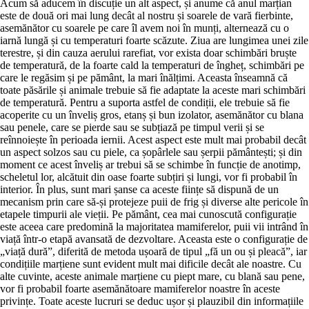
Acum să aducem în discuție un alt aspect, și anume că anul marțian
este de două ori mai lung decât al nostru și soarele de vară fierbinte,
asemănător cu soarele pe care îl avem noi în munți, alternează cu o
iarnă lungă și cu temperaturi foarte scăzute. Ziua are lungimea unei zile
terestre, și din cauza aerului rarefiat, vor exista doar schimbări bruște
de temperatură, de la foarte cald la temperaturi de îngheț, schimbări pe
care le regăsim și pe pământ, la mari înălțimi. Aceasta înseamnă că
toate păsările și animale trebuie să fie adaptate la aceste mari schimbări
de temperatură. Pentru a suporta astfel de condiții, ele trebuie să fie
acoperite cu un înveliș gros, etanș și bun izolator, asemănător cu blana
sau penele, care se pierde sau se subțiază pe timpul verii și se
reînnoiește în perioada iernii. Acest aspect este mult mai probabil decât
un aspect solzos sau cu piele, ca șopârlele sau șerpii pământești; și din
moment ce acest înveliș ar trebui să se schimbe în funcție de anotimp,
scheletul lor, alcătuit din oase foarte subțiri și lungi, vor fi probabil în
interior. În plus, sunt mari șanse ca aceste ființe să dispună de un
mecanism prin care să-și protejeze puii de frig și diverse alte pericole în
etapele timpurii ale vieții. Pe pământ, cea mai cunoscută configurație
este aceea care predomină la majoritatea mamiferelor, puii vii intrând în
viață într-o etapă avansată de dezvoltare. Aceasta este o configurație de
„viață dură”, diferită de metoda ușoară de tipul „fă un ou și pleacă”, iar
condițiile marțiene sunt evident mult mai dificile decât ale noastre. Cu
alte cuvinte, aceste animale marțiene cu piept mare, cu blană sau pene,
vor fi probabil foarte asemănătoare mamiferelor noastre în aceste
privințe. Toate aceste lucruri se deduc ușor și plauzibil din informațiile