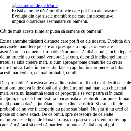
Există anumite trăsături distincte care pot fi ca ale noastre.
Evoluția din așa zisele mamifere pe care am presupus-o
implică o oarecare asemănare cu oamenii.
Cât de mult aceste ființe ar putea să semene cu oamenii?
Există anumite trăsături distincte care pot fi ca ale noastre. Evoluția din
așa zisele mamifere pe care am presupus-o implică o oarecare
asemănare cu oamenii. Probabil că ar putea să aibă capul și ochii legate
de un trunchi cu coloană vertebrală și cum, datorită inteligenței lor, ar
trebui să aibă creiere mari, si cum aproape toate creaturile cu creier
mare tind să-l aibă în partea din față a capului, în apropierea ochilor,
acești marțieni au, cel mai probabil, cranii.
Dar probabil că acestea ar avea dimensiuni mult mai mari decât cele ale
unui om, undeva la de două ori și două treimi mai mari sau chiar mai
mari. Asta nu înseamnă totuși că proporțiile se vor păstra și în cazul
înălțimii, dar, dată fiind textura mai aerisită a țesuturilor, ar putea fi mai
înalți poate o dată și jumătate, atunci când se ridică. Și este la fel de
probabil că nu vor fi acoperiți cu pene sau blană. Nu știu și nu cred că
poate ști cineva exact. De ce omul, spre deosebire de celelalte
mamifere. este lipsit de blană? Totuși, nu găsesc nici vreun motiv logic
care să mă facă să cred că marțienii ar putea să aibă corpul gol.