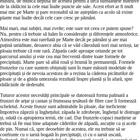
măsură, de munca depusă de acestea pentru a urca substanțele nutritive
de la rădăcini la cele mai înalte puncte ale sale. Acest efort ar fi mult
mai mic pe Marte și pare rezonabil să ne așteptăm ca acolo să existe
plante mai înalte decât cele care cresc pe pământ.
Mai mari, mai subțiri, mai zvelte; este oare tot ceea ce putem spune?
Nu, pentru că trebuie să luăm în considerație și diferențele atmosferice.
Atmosfera este mai rarefiată pe Marte decât pe pământ și are mai
puțină umiditate, deoarece abia că se văd câteodată nori mai serioși, iar
ploaia trebuie că este rară. Zăpada cade aproape oriunde pe tot
parcursul anului și este cea mai frecventă dintre toate formele de
precipitații. Marte pare să aibă rouă și brumă în permanență. Formele
frunzelor cu care suntem obișnuiți sunt în mare măsură modelate de
precipitații și de nevoia acestora de a rezista la căderea picăturilor de
ploaie și de a ghida umezeala rezultată înspre plantă și în afară, spre
rădăcinile de dedesubt.
Tuturor acestor necesități principale se datorează forma palmară a
frunzei de arțar și castan și frumoasa țesătură de fibre care îi formează
scheletul. Aceste frunze sunt admirabile în ploaie, dar ineficiente
împotriva zăpezii și înghețului; zăpada le zdrobește, înghețul le distruge
și, odată cu apropierea iernii, ele cad. Dar frunzele-copaci marțiene ar
trebui să fie mai bine adaptate căderilor de zăpadă, ascuțite ca și acele
de pin. Numai că, spre deosebire de acestea, ele nu trebuie să se
confrunte cu o iarnă bogată în precipitații, ci cu o iarnă uscată,