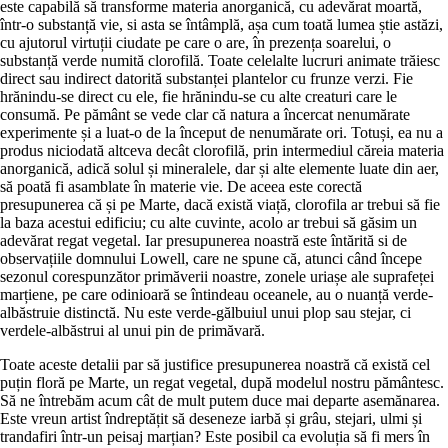
este capabilă să transforme materia anorganică, cu adevărat moartă,
într-o substanță vie, si asta se întâmplă, așa cum toată lumea știe astăzi,
cu ajutorul virtuții ciudate pe care o are, în prezența soarelui, o
substanță verde numită clorofilă. Toate celelalte lucruri animate trăiesc
direct sau indirect datorită substanței plantelor cu frunze verzi. Fie
hrănindu-se direct cu ele, fie hrănindu-se cu alte creaturi care le
consumă. Pe pământ se vede clar că natura a încercat nenumărate
experimente și a luat-o de la început de nenumărate ori. Totuși, ea nu a
produs niciodată altceva decât clorofilă, prin intermediul căreia materia
anorganică, adică solul și mineralele, dar și alte elemente luate din aer,
să poată fi asamblate în materie vie. De aceea este corectă
presupunerea că și pe Marte, dacă există viață, clorofila ar trebui să fie
la baza acestui edificiu; cu alte cuvinte, acolo ar trebui să găsim un
adevărat regat vegetal. Iar presupunerea noastră este întărită si de
observațiile domnului Lowell, care ne spune că, atunci când începe
sezonul corespunzător primăverii noastre, zonele uriașe ale suprafeței
marțiene, pe care odinioară se întindeau oceanele, au o nuanță verde-
albăstruie distinctă. Nu este verde-gălbuiul unui plop sau stejar, ci
verdele-albăstrui al unui pin de primăvară.
Toate aceste detalii par să justifice presupunerea noastră că există cel
puțin floră pe Marte, un regat vegetal, după modelul nostru pământesc.
Să ne întrebăm acum cât de mult putem duce mai departe asemănarea.
Este vreun artist îndreptățit să deseneze iarbă și grâu, stejari, ulmi și
trandafiri într-un peisaj marțian? Este posibil ca evoluția să fi mers în