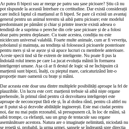
Ar putea fi bipezi sau ar merge pe patru sau șase picioare? Știu că nu
pot răspunde la această întrebare cu certitudine. Dar există considerații
care indică faptul că marțianul ar fi biped. Se pare că există un avantaj
general pentru un animal terestru să aibă patru picioare; este modelul
predominant pe pământ și chiar și printre insecte există adesea o
tendință de a suprima o pereche din cele șase picioare și de a folosi
doar patru pentru deplasare. Cu toate acestea, condiția nu este
nicidecum universal valabilă. Foarte multe animale, cum ar fi veverița,
șobolanul și maimuța, au tendința să folosească picioarele posterioare
pentru mers și să se așeze și să apuce lucruri cu membrele anterioare.
Aceste specii tind să fie extrem de inteligente. Nu poate fi pus la
îndoială rolul imens pe care l-a jucat evoluția mâinii în formarea
inteligenței umane. Așa că ar fi destul de logic să ne închipuim că
marțienii sunt bipezi, înalți, cu pieptul mare, caricaturizând într-o
proporție mare oamenii cu brațe și mâini.
Dar aceasta este doar una dintre multiplele posibilități aproape la fel de
plauzibile. Un lucru este cert: marțienii trebuie să aibă niște organe
prehensile, în primul rând pentru că dezvoltarea inteligenței este
aproape de neconceput fără ele și, în al doilea rând, pentru că altfel nu
ar fi putut să-și dezvolte abilitățile inginerești. Este mai ciudat pentru
noi, dar nu mai puțin rezonabil, să presupunem că, în loc de mâini, să
aibă trompe, ca elefanții, sau un grup de tentacule sau organe
asemănătoare acestora. Natura are o imaginație nelimitată, niciodată nu
se repetă și, probabil, la urma urmei, șansele se îndreaptă spre direcția