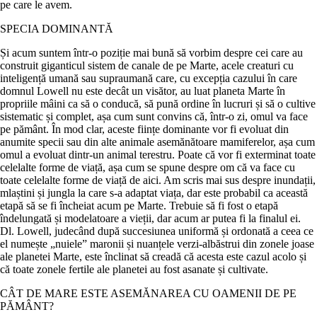
pe care le avem.
SPECIA DOMINANTĂ
Și acum suntem într-o poziție mai bună să vorbim despre cei care au
construit giganticul sistem de canale de pe Marte, acele creaturi cu
inteligență umană sau supraumană care, cu excepția cazului în care
domnul Lowell nu este decât un visător, au luat planeta Marte în
propriile mâini ca să o conducă, să pună ordine în lucruri și să o cultive
sistematic și complet, așa cum sunt convins că, într-o zi, omul va face
pe pământ. În mod clar, aceste ființe dominante vor fi evoluat din
anumite specii sau din alte animale asemănătoare mamiferelor, așa cum
omul a evoluat dintr-un animal terestru. Poate că vor fi exterminat toate
celelalte forme de viață, așa cum se spune despre om că va face cu
toate celelalte forme de viață de aici. Am scris mai sus despre inundații,
mlaștini și jungla la care s-a adaptat viața, dar este probabil ca această
etapă să se fi încheiat acum pe Marte. Trebuie să fi fost o etapă
îndelungată și modelatoare a vieții, dar acum ar putea fi la finalul ei.
Dl. Lowell, judecând după succesiunea uniformă și ordonată a ceea ce
el numește „nuiele” maronii și nuanțele verzi-albăstrui din zonele joase
ale planetei Marte, este înclinat să creadă că acesta este cazul acolo și
că toate zonele fertile ale planetei au fost asanate și cultivate.
CÂT DE MARE ESTE ASEMĂNAREA CU OAMENII DE PE
PĂMÂNT?