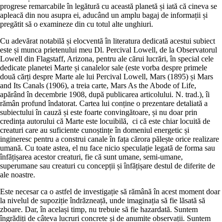
progrese remarcabile în legătură cu această planetă și iată că cineva se
apleacă din nou asupra ei, aducând un amplu bagaj de informații și
pregătit să o examineze din cu totul alte unghiuri.
Cu adevărat notabilă și elocventă în literatura dedicată acestui subiect
este și munca prietenului meu Dl. Percival Lowell, de la Observatorul
Lowell din Flagstaff, Arizona, pentru ale cărui lucrări, în special cele
dedicate planetei Marte și canalelor sale (este vorba despre primele
două cărți despre Marte ale lui Percival Lowell,
Mars
(1895) și
Mars
and Its Canals
(1906), a treia carte,
Mars As the Abode of Life
,
apărând în decembrie 1908, după publicarea articolului. N. trad.), îi
rămân profund îndatorat. Cartea lui conține o prezentare detaliată a
subiectului în cauză și este foarte convingătoare, și nu doar prin
credința autorului că Marte este locuibilă, ci că este chiar locuită de
creaturi care au suficiente cunoștințe în domeniul energetic și
ingineresc pentru a construi canale în fața cărora pălește orice realizare
umană. Cu toate astea, el nu face nicio speculație legată de forma sau
înfățișarea acestor creaturi, fie că sunt umane, semi-umane,
superumane sau creaturi cu concepții și înfățișare destul de diferite de
ale noastre.
Este necesar ca o astfel de investigație să rămână în acest moment doar
la nivelul de supoziție îndrăzneață, unde imaginația să fie lăsată să
zboare. Dar, în același timp, nu trebuie să fie hazardată. Suntem
îngrădiți de câteva lucruri concrete și de anumite observații. Suntem