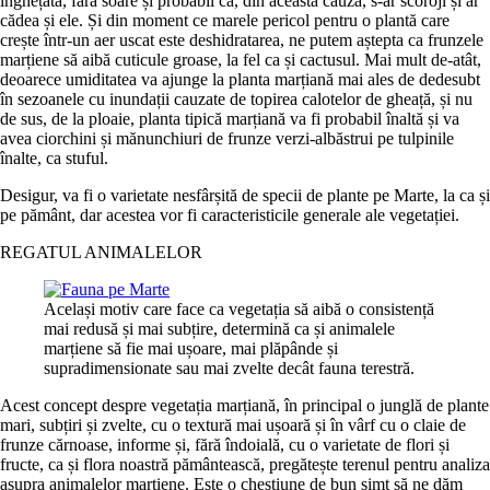
înghețată, fără soare și probabil că, din această cauză, s-ar scoroji și ar
cădea și ele. Și din moment ce marele pericol pentru o plantă care
crește într-un aer uscat este deshidratarea, ne putem aștepta ca frunzele
marțiene să aibă cuticule groase, la fel ca și cactusul. Mai mult de-atât,
deoarece umiditatea va ajunge la planta marțiană mai ales de dedesubt
în sezoanele cu inundații cauzate de topirea calotelor de gheață, și nu
de sus, de la ploaie, planta tipică marțiană va fi probabil înaltă și va
avea ciorchini și mănunchiuri de frunze verzi-albăstrui pe tulpinile
înalte, ca stuful.
Desigur, va fi o varietate nesfârșită de specii de plante pe Marte, la ca și
pe pământ, dar acestea vor fi caracteristicile generale ale vegetației.
REGATUL ANIMALELOR
Același motiv care face ca vegetația să aibă o consistență
mai redusă și mai subțire, determină ca și animalele
marțiene să fie mai ușoare, mai plăpânde și
supradimensionate sau mai zvelte decât fauna terestră.
Acest concept despre vegetația marțiană, în principal o junglă de plante
mari, subțiri și zvelte, cu o textură mai ușoară și în vârf cu o claie de
frunze cărnoase, informe și, fără îndoială, cu o varietate de flori și
fructe, ca și flora noastră pământească, pregătește terenul pentru analiza
asupra animalelor marțiene. Este o chestiune de bun simț să ne dăm