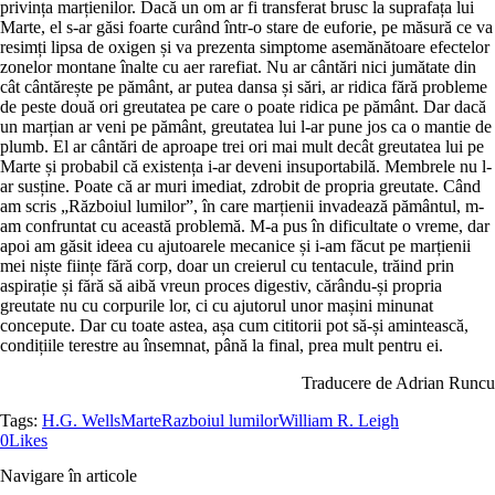
privința marțienilor. Dacă un om ar fi transferat brusc la suprafața lui
Marte, el s-ar găsi foarte curând într-o stare de euforie, pe măsură ce va
resimți lipsa de oxigen și va prezenta simptome asemănătoare efectelor
zonelor montane înalte cu aer rarefiat. Nu ar cântări nici jumătate din
cât cântărește pe pământ, ar putea dansa și sări, ar ridica fără probleme
de peste două ori greutatea pe care o poate ridica pe pământ. Dar dacă
un marțian ar veni pe pământ, greutatea lui l-ar pune jos ca o mantie de
plumb. El ar cântări de aproape trei ori mai mult decât greutatea lui pe
Marte și probabil că existența i-ar deveni insuportabilă. Membrele nu l-
ar susține. Poate că ar muri imediat, zdrobit de propria greutate. Când
am scris „Războiul lumilor”, în care marțienii invadează pământul, m-
am confruntat cu această problemă. M-a pus în dificultate o vreme, dar
apoi am găsit ideea cu ajutoarele mecanice și i-am făcut pe marțienii
mei niște ființe fără corp, doar un creierul cu tentacule, trăind prin
aspirație și fără să aibă vreun proces digestiv, cărându-și propria
greutate nu cu corpurile lor, ci cu ajutorul unor mașini minunat
concepute. Dar cu toate astea, așa cum cititorii pot să-și amintească,
condițiile terestre au însemnat, până la final, prea mult pentru ei.
Traducere de Adrian Runcu
Tags:
H.G. Wells
Marte
Razboiul lumilor
William R. Leigh
0
Likes
Navigare în articole