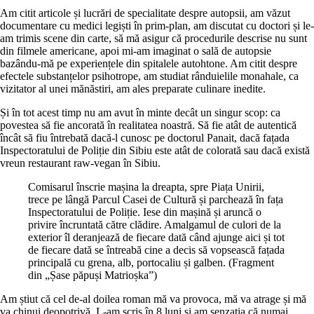
Am citit articole și lucrări de specialitate despre autopsii, am văzut
documentare cu medici legiști în prim-plan, am discutat cu doctori și le-
am trimis scene din carte, să mă asigur că procedurile descrise nu sunt
din filmele americane, apoi mi-am imaginat o sală de autopsie
bazându-mă pe experiențele din spitalele autohtone. Am citit despre
efectele substanțelor psihotrope, am studiat rânduielile monahale, ca
vizitator al unei mănăstiri, am ales preparate culinare inedite.
Și în tot acest timp nu am avut în minte decât un singur scop: ca
povestea să fie ancorată în realitatea noastră. Să fie atât de autentică
încât să fiu întrebată dacă-l cunosc pe doctorul Panait, dacă fațada
Inspectoratului de Poliție din Sibiu este atât de colorată sau dacă există
vreun restaurant raw-vegan în Sibiu.
Comisarul înscrie mașina la dreapta, spre Piața Unirii,
trece pe lângă Parcul Casei de Cultură și parchează în fața
Inspectoratului de Poliție. Iese din mașină și aruncă o
privire încruntată către clădire. Amalgamul de culori de la
exterior îl deranjează de fiecare dată când ajunge aici și tot
de fiecare dată se întreabă cine a decis să vopsească fațada
principală cu grena, alb, portocaliu și galben. (Fragment
din „Șase păpuși Matrioșka”)
Am știut că cel de-al doilea roman mă va provoca, mă va atrage și mă
va chinui deopotrivă. L-am scris în 8 luni și am senzația că numai