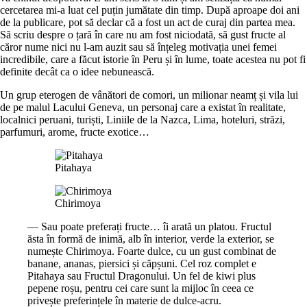
cercetarea mi-a luat cel puțin jumătate din timp. După aproape doi ani
de la publicare, pot să declar că a fost un act de curaj din partea mea.
Să scriu despre o țară în care nu am fost niciodată, să
gust
fructe al
căror nume nici nu l-am auzit sau să înțeleg motivația unei femei
incredibile, care a făcut istorie în Peru și în lume, toate acestea nu pot fi
definite decât ca o idee nebunească.
Un grup eterogen de vânători de comori, un milionar neamț și vila lui
de pe malul Lacului Geneva, un personaj care a existat în realitate,
localnici peruani, turiști, Liniile de la Nazca, Lima, hoteluri, străzi,
parfumuri, arome, fructe exotice…
Pitahaya
Chirimoya
— Sau poate preferați fructe… îi arată un platou. Fructul
ăsta în formă de inimă, alb în interior, verde la exterior, se
numește Chirimoya. Foarte dulce, cu un gust combinat de
banane, ananas, piersici și căpșuni. Cel roz complet e
Pitahaya sau Fructul Dragonului. Un fel de kiwi plus
pepene roșu, pentru cei care sunt la mijloc în ceea ce
privește preferințele în materie de dulce-acru.