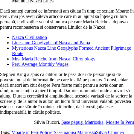
Maimuta Nazca Lines
Dacă sunteți curioși ce informații am căutat în timp ce scriam
Moarte în
Peru
, mai jos aveți câteva articole care m-au ajutat să înțeleg cultura
peruană, civilizațiile vechi și munca pe care Maria Reiche a depus-o
pentru recunoașterea și conservarea Liniilor de la Nazca.
Nazca Civilization
Lines and Geoglyphs of Nasca and Palpa
Mysterious Nazca Line Geoglyphs Formed Ancient Pilgrimage
Route
Mrs. Maria Reiche from Nasca. Chronology
Peru Average Monthly Wages
Stephen King a spus că cititorilor le pasă doar de personaje și de
poveste, nu și de informațiile pe care le află pe parcurs. Totuși, chiar
dacă uneori am citit despre Peru foarte mult pentru a scrie doar un
rând, n-am simțit că pierd timpul. Dar nici n-am uitat unde am vrut să
ajung. Durata cercetării și amplitudinea acesteia variază de la scriere la
scriere și de la autor la autor, un lucru fiind universal valabil: povestea
este cea care stăruie în mintea cititorilor, dar investigația este
indispensabilă în cărțile polițiste.
Silvia Buzori,
Șase păpuși Matrioșka
,
Moarte în Peru
Tags:
Moarte in Peru
Policier
Sase papusi Matrioska
Silvia Chindea