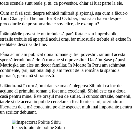
toate scenele sunt reale și tu, ca povestitor, chiar ai luat parte la ele.
Cum ar fi să scrii despre tehnică militară și spionaj, așa cum a făcut-o
Tom Clancy în
The hunt for Red October
, fără să ai habar despre
procedurile de pe submarinele sovietice, de exemplu?
Întâmplările povestite
nu trebuie
să pară forțate sau improbabile,
străzile
trebuie
să aparțină acelui oraș, iar mirosurile
trebuie
să existe în
realitatea descrisă de tine.
Până acum am publicat două romane și trei povestiri, iar anul acesta
sper să termin încă două romane și o povestire. Dacă în
Șase păpuși
Matrioșka
am ales un decor familiar, în
Moarte în Peru
am schimbat
continente, țări, naționalități și am trecut de la română la spaniola
peruană, germană și franceză.
Uitându-mă în urmă, îmi dau seama că alegerea Sibiului ca loc de
acțiune al primului roman a fost una excelentă. Sibiul este ca a doua
casă pentru mine. Este orașul meu de suflet. Îi cunosc străzile, oamenii,
tarele și de aceea timpul de cercetare a fost foarte scurt, oferindu-mi
libertatea de a mă concentra pe alte aspecte, mult mai importante pentru
un scriitor debutant.
Inspectoratul de politie Sibiu