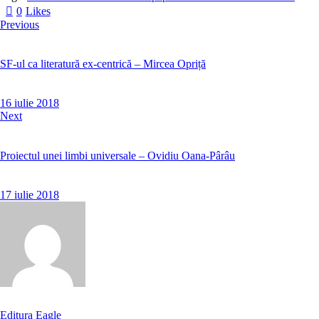
0
Likes
Previous
SF-ul ca literatură ex-centrică – Mircea Opriță
16 iulie 2018
Next
Proiectul unei limbi universale – Ovidiu Oana-Pârâu
17 iulie 2018
Editura Eagle