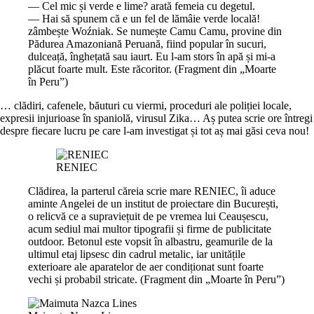
— Cel mic și verde e lime? arată femeia cu degetul.
— Hai să spunem că e un fel de lămâie verde locală!
zâmbește Woźniak. Se numește Camu Camu, provine din
Pădurea Amazoniană Peruană, fiind popular în sucuri,
dulceață, înghețată sau iaurt. Eu l-am stors în apă și mi-a
plăcut foarte mult. Este răcoritor. (Fragment din „Moarte
în Peru”)
… clădiri, cafenele, băuturi cu viermi, proceduri ale poliției locale,
expresii injurioase în spaniolă, virusul Zika… Aș putea scrie ore întregi
despre fiecare lucru pe care l-am investigat și tot aș mai găsi ceva nou!
RENIEC
Clădirea, la parterul căreia scrie mare RENIEC, îi aduce
aminte Angelei de un institut de proiectare din București,
o relicvă ce a supraviețuit de pe vremea lui Ceaușescu,
acum sediul mai multor tipografii și firme de publicitate
outdoor. Betonul este vopsit în albastru, geamurile de la
ultimul etaj lipsesc din cadrul metalic, iar unitățile
exterioare ale aparatelor de aer condiționat sunt foarte
vechi și probabil stricate. (Fragment din „Moarte în Peru”)