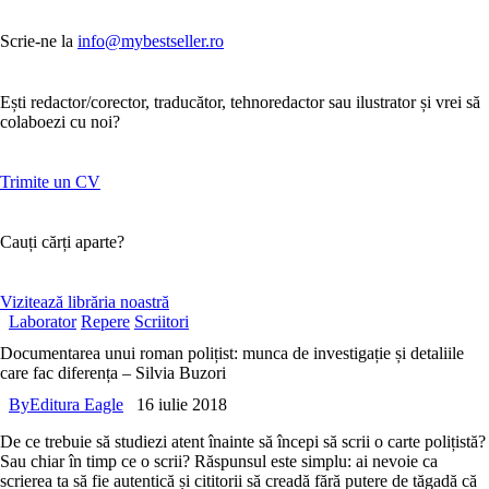
Scrie-ne la
info@mybestseller.ro
Ești redactor/corector, traducător, tehnoredactor sau ilustrator și vrei să
colaboezi cu noi?
Trimite un CV
Cauți cărți aparte?
Vizitează librăria noastră
Laborator
Repere
Scriitori
Documentarea unui roman polițist: munca de investigație și detaliile
care fac diferența – Silvia Buzori
By
Editura Eagle
16 iulie 2018
De ce
trebuie
să studiezi atent înainte să începi să scrii o carte polițistă?
Sau chiar în timp ce o scrii? Răspunsul este simplu: ai nevoie ca
scrierea ta să fie autentică și cititorii să creadă
fără putere de tăgadă
că