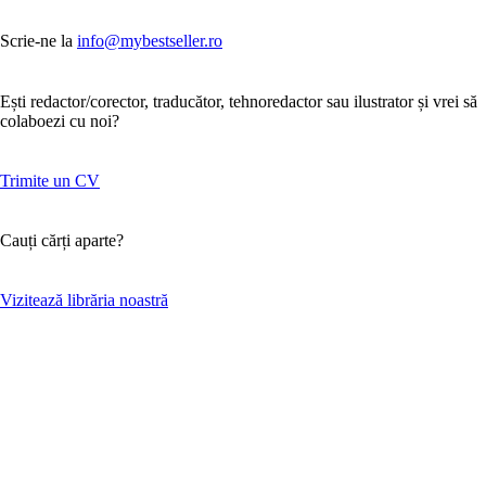
Scrie-ne la
info@mybestseller.ro
Ești redactor/corector, traducător, tehnoredactor sau ilustrator și vrei să
colaboezi cu noi?
Trimite un CV
Cauți cărți aparte?
Vizitează librăria noastră