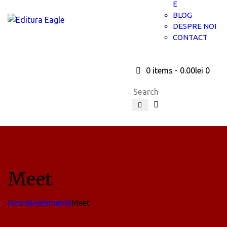
E
BLOG
DESPRE NOI
CONTACT
0 items
-
0.00lei
0
Meet
Home
Evenimente
Meet