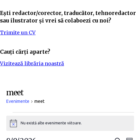
Ești redactor/corector, traducător, tehnoredactor
sau ilustrator și vrei să colaboezi cu noi?
Trimite un CV
Cauți cărți aparte?
Vizitează librăria noastră
meet
Evenimente
meet
Nu există alte evenimente viitoare.
N
o
t