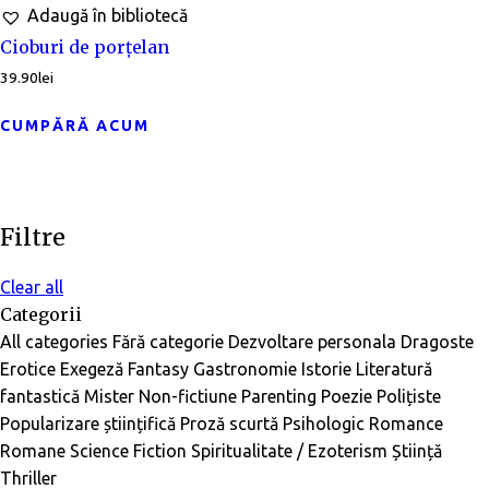
Adaugă în bibliotecă
Cioburi de porțelan
39.90
lei
CUMPĂRĂ ACUM
Filtre
Clear all
Categorii
All categories
Fără categorie
Dezvoltare personala
Dragoste
Erotice
Exegeză
Fantasy
Gastronomie
Istorie
Literatură
fantastică
Mister
Non-fictiune
Parenting
Poezie
Polițiste
Popularizare științifică
Proză scurtă
Psihologic
Romance
Romane
Science Fiction
Spiritualitate / Ezoterism
Știință
Thriller