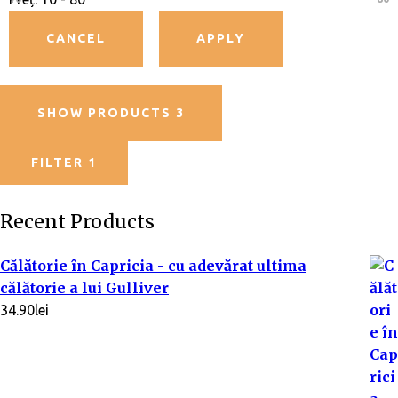
la
1
di
n
5
SHOW PRODUCTS
3
FILTER
1
Recent Products
Călătorie în Capricia - cu adevărat ultima
călătorie a lui Gulliver
34.90
lei