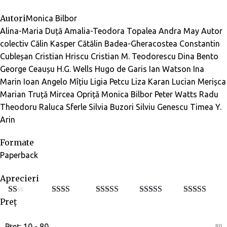
Autori
Monica Bilbor
Alina-Maria Duță
Amalia-Teodora Topalea
Andra May
Autor
colectiv
Călin Kasper
Cătălin Badea-Gheracostea
Constantin
Cubleșan
Cristian Hriscu
Cristian M. Teodorescu
Dina Bento
George Ceaușu
H.G. Wells
Hugo de Garis
Ian Watson
Ina
Marin
Ioan Angelo Mîțiu
Ligia Petcu
Liza Karan
Lucian Merișca
Marian Truță
Mircea Opriță
Monica Bilbor
Peter Watts
Radu
Theodoru
Raluca Sferle
Silvia Buzori
Silviu Genescu
Timea Y.
Arin
Formate
Paperback
Aprecieri
Preț
E
Eval
Evaluat
Evaluat la
Evaluat la
5
va
uat la
la
3
din
4
din 5
din 5
lu
2
din
5
at
5
Preț:
10 - 80
10
80