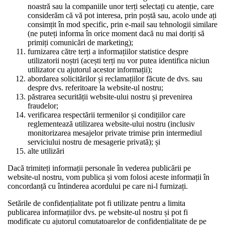
noastră sau la companiile unor terți selectați cu atenție, care
considerăm că vă pot interesa, prin poștă sau, acolo unde ați
consimțit în mod specific, prin e-mail sau tehnologii similare
(ne puteți informa în orice moment dacă nu mai doriți să
primiți comunicări de marketing);
furnizarea către terți a informațiilor statistice despre
utilizatorii noștri (acești terți nu vor putea identifica niciun
utilizator cu ajutorul acestor informații);
abordarea solicitărilor și reclamațiilor făcute de dvs. sau
despre dvs. referitoare la website-ul nostru;
păstrarea securității website-ului nostru și prevenirea
fraudelor;
verificarea respectării termenilor și condițiilor care
reglementează utilizarea website-ului nostru (inclusiv
monitorizarea mesajelor private trimise prin intermediul
serviciului nostru de mesagerie privată); și
alte utilizări
Dacă trimiteți informații personale în vederea publicării pe
website-ul nostru, vom publica și vom folosi aceste informații în
concordanță cu întinderea acordului pe care ni-l furnizați.
Setările de confidențialitate pot fi utilizate pentru a limita
publicarea informațiilor dvs. pe website-ul nostru și pot fi
modificate cu ajutorul comutatoarelor de confidențialitate de pe