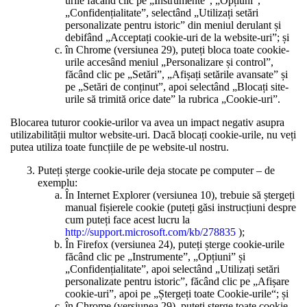
urile făcând clic pe „Instrumente”, „Opțiuni”,
„Confidențialitate”, selectând „Utilizați setări
personalizate pentru istoric” din meniul derulant și
debifând „Acceptați cookie-uri de la website-uri”; și
în Chrome (versiunea 29), puteți bloca toate cookie-
urile accesând meniul „Personalizare și control”,
făcând clic pe „Setări”, „Afișați setările avansate” și
pe „Setări de conținut”, apoi selectând „Blocați site-
urile să trimită orice date” la rubrica „Cookie-uri”.
Blocarea tuturor cookie-urilor va avea un impact negativ asupra
utilizabilității multor website-uri. Dacă blocați cookie-urile, nu veți
putea utiliza toate funcțiile de pe website-ul nostru.
Puteți șterge cookie-urile deja stocate pe computer – de
exemplu:
În Internet Explorer (versiunea 10), trebuie să ștergeți
manual fișierele cookie (puteți găsi instrucțiuni despre
cum puteți face acest lucru la
http://support.microsoft.com/kb/278835
);
În Firefox (versiunea 24), puteți șterge cookie-urile
făcând clic pe „Instrumente”, „Opțiuni” și
„Confidențialitate”, apoi selectând „Utilizați setări
personalizate pentru istoric”, făcând clic pe „Afișare
cookie-uri”, apoi pe „Ștergeți toate Cookie-urile“; și
în Chrome (versiunea 29), puteți șterge toate cookie-