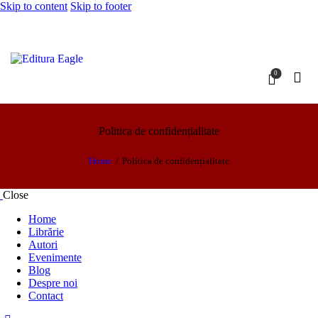
Skip to content
Skip to footer
0
Politica de confidențialitate
Home
Politica de confidențialitate
Close
Home
Librărie
Autori
Evenimente
Blog
Despre noi
Contact