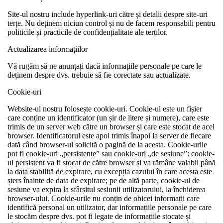
Site-ul nostru include hyperlink-uri către și detalii despre site-uri
terțe. Nu deținem niciun control și nu de facem responsabili pentru
politicile și practicile de confidențialitate ale terților.
Actualizarea informațiilor
Vă rugăm să ne anunțați dacă informațiile personale pe care le
deținem despre dvs. trebuie să fie corectate sau actualizate.
Cookie-uri
Website-ul nostru folosește cookie-uri. Cookie-ul este un fișier
care conține un identificator (un șir de litere și numere), care este
trimis de un server web către un browser și care este stocat de acel
browser. Identificatorul este apoi trimis înapoi la server de fiecare
dată când browser-ul solicită o pagină de la acesta. Cookie-urile
pot fi cookie-uri „persistente” sau cookie-uri „de sesiune”: cookie-
ul persistent va fi stocat de către browser și va rămâne valabil până
la data stabilită de expirare, cu excepția cazului în care acesta este
șters înainte de data de expirare; pe de altă parte, cookie-ul de
sesiune va expira la sfârșitul sesiunii utilizatorului, la închiderea
browser-ului. Cookie-urile nu conțin de obicei informații care
identifică personal un utilizator, dar informațiile personale pe care
le stocăm despre dvs. pot fi legate de informațiile stocate și