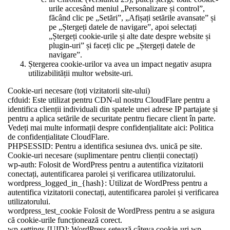
urile accesând meniul „Personalizare și control”,
făcând clic pe „Setări”, „Afișați setările avansate” și
pe „Ștergeți datele de navigare”, apoi selectați
„Ștergeți cookie-urile și alte date despre website și
plugin-uri” și faceți clic pe „Ștergeți datele de
navigare”.
Ștergerea cookie-urilor va avea un impact negativ asupra
utilizabilității multor website-uri.
Cookie-uri necesare (toți vizitatorii site-ului)
cfduid:
Este utilizat pentru CDN-ul nostru CloudFlare pentru a
identifica clienții individuali din spatele unei adrese IP partajate și
pentru a aplica setările de securitate pentru fiecare client în parte.
Vedeți mai multe informații despre confidențialitate aici: Politica
de confidențialitate CloudFlare.
PHPSESSID:
Pentru a identifica sesiunea dvs. unică pe site.
Cookie-uri necesare (suplimentare pentru clienții conectați)
wp-auth:
Folosit de WordPress pentru a autentifica vizitatorii
conectați, autentificarea parolei și verificarea utilizatorului.
wordpress_logged_in_{hash}:
Utilizat de WordPress pentru a
autentifica vizitatorii conectați, autentificarea parolei și verificarea
utilizatorului.
wordpress_test_cookie
Folosit de WordPress pentru a se asigura
că cookie-urile funcționează corect.
wp-settings-[UID]:
WordPress setează câteva cookie-uri wp-