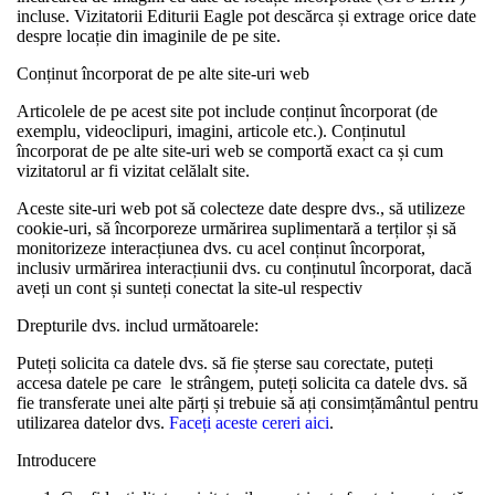
incluse. Vizitatorii Editurii Eagle pot descărca și extrage orice date
despre locație din imaginile de pe site.
Conținut încorporat de pe alte site-uri web
Articolele de pe acest site pot include conținut încorporat (de
exemplu, videoclipuri, imagini, articole etc.). Conținutul
încorporat de pe alte site-uri web se comportă exact ca și cum
vizitatorul ar fi vizitat celălalt site.
Aceste site-uri web pot să colecteze date despre dvs., să utilizeze
cookie-uri, să încorporeze urmărirea suplimentară a terților și să
monitorizeze interacțiunea dvs. cu acel conținut încorporat,
inclusiv urmărirea interacțiunii dvs. cu conținutul încorporat, dacă
aveți un cont și sunteți conectat la site-ul respectiv
Drepturile dvs. includ următoarele:
Puteți solicita ca datele dvs. să fie șterse sau corectate, puteți
accesa datele pe care le strângem, puteți solicita ca datele dvs. să
fie transferate unei alte părți și trebuie să ați consimțământul pentru
utilizarea datelor dvs.
Faceți aceste cereri aici
.
Introducere