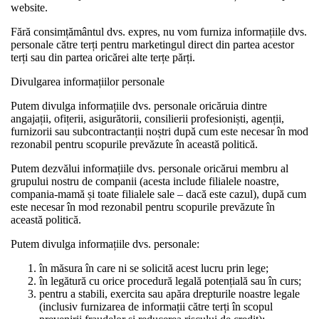
website.
Fără consimțământul dvs. expres, nu vom furniza informațiile dvs.
personale către terți pentru marketingul direct din partea acestor
terți sau din partea oricărei alte terțe părți.
Divulgarea informațiilor personale
Putem divulga informațiile dvs. personale oricăruia dintre
angajații, ofițerii, asigurătorii, consilierii profesioniști, agenții,
furnizorii sau subcontractanții noștri după cum este necesar în mod
rezonabil pentru scopurile prevăzute în această politică.
Putem dezvălui informațiile dvs. personale oricărui membru al
grupului nostru de companii (acesta include filialele noastre,
compania-mamă și toate filialele sale – dacă este cazul), după cum
este necesar în mod rezonabil pentru scopurile prevăzute în
această politică.
Putem divulga informațiile dvs. personale:
în măsura în care ni se solicită acest lucru prin lege;
în legătură cu orice procedură legală potențială sau în curs;
pentru a stabili, exercita sau apăra drepturile noastre legale
(inclusiv furnizarea de informații către terți în scopul