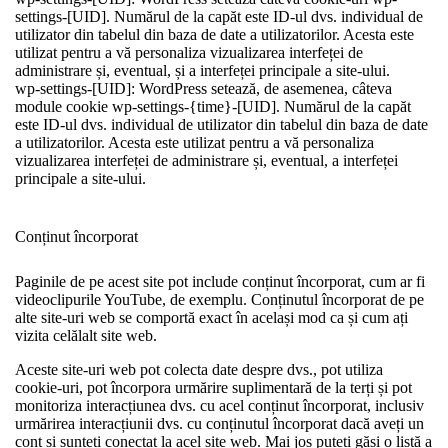
settings-[UID]. Numărul de la capăt este ID-ul dvs. individual de
utilizator din tabelul din baza de date a utilizatorilor. Acesta este
utilizat pentru a vă personaliza vizualizarea interfeței de
administrare și, eventual, și a interfeței principale a site-ului.
wp-settings-[UID]:
WordPress setează, de asemenea, câteva
module cookie wp-settings-{time}-[UID]. Numărul de la capăt
este ID-ul dvs. individual de utilizator din tabelul din baza de date
a utilizatorilor. Acesta este utilizat pentru a vă personaliza
vizualizarea interfeței de administrare și, eventual, a interfeței
principale a site-ului.
Conținut încorporat
Paginile de pe acest site pot include conținut încorporat, cum ar fi
videoclipurile YouTube, de exemplu. Conținutul încorporat de pe
alte site-uri web se comportă exact în același mod ca și cum ați
vizita celălalt site web.
Aceste site-uri web pot colecta date despre dvs., pot utiliza
cookie-uri, pot încorpora urmărire suplimentară de la terți și pot
monitoriza interacțiunea dvs. cu acel conținut încorporat, inclusiv
urmărirea interacțiunii dvs. cu conținutul încorporat dacă aveți un
cont și sunteți conectat la acel site web. Mai jos puteți găsi o listă a