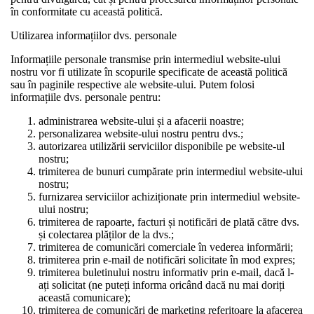
în conformitate cu această politică.
Utilizarea informațiilor dvs. personale
Informațiile personale transmise prin intermediul website-ului
nostru vor fi utilizate în scopurile specificate de această politică
sau în paginile respective ale website-ului. Putem folosi
informațiile dvs. personale pentru:
administrarea website-ului și a afacerii noastre;
personalizarea website-ului nostru pentru dvs.;
autorizarea utilizării serviciilor disponibile pe website-ul
nostru;
trimiterea de bunuri cumpărate prin intermediul website-ului
nostru;
furnizarea serviciilor achiziționate prin intermediul website-
ului nostru;
trimiterea de rapoarte, facturi și notificări de plată către dvs.
și colectarea plăților de la dvs.;
trimiterea de comunicări comerciale în vederea informării;
trimiterea prin e-mail de notificări solicitate în mod expres;
trimiterea buletinului nostru informativ prin e-mail, dacă l-
ați solicitat (ne puteți informa oricând dacă nu mai doriți
această comunicare);
trimiterea de comunicări de marketing referitoare la afacerea