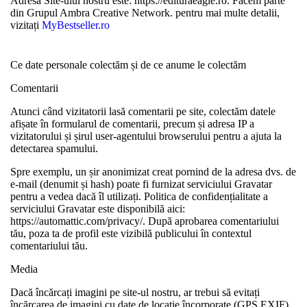
Adresa Site-ului nostru este: https://edituraeagle.ro. Facem parte
din Grupul Ambra Creative Network. pentru mai multe detalii,
vizitați
MyBestseller.ro
Ce date personale colectăm și de ce anume le colectăm
Comentarii
Atunci când vizitatorii lasă comentarii pe site, colectăm datele
afișate în formularul de comentarii, precum și adresa IP a
vizitatorului și șirul user-agentului browserului pentru a ajuta la
detectarea spamului.
Spre exemplu, un șir anonimizat creat pornind de la adresa dvs. de
e-mail (denumit și hash) poate fi furnizat serviciului Gravatar
pentru a vedea dacă îl utilizați. Politica de confidențialitate a
serviciului Gravatar este disponibilă aici:
https://automattic.com/privacy/. După aprobarea comentariului
tău, poza ta de profil este vizibilă publicului în contextul
comentariului tău.
Media
Dacă încărcați imagini pe site-ul nostru, ar trebui să evitați
încărcarea de imagini cu date de locație încorporate (GPS EXIF)