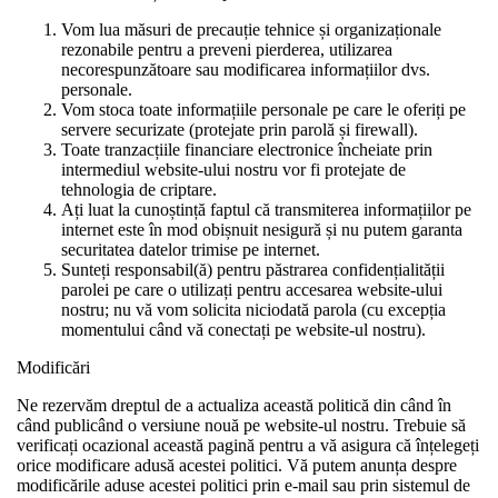
Vom lua măsuri de precauție tehnice și organizaționale
rezonabile pentru a preveni pierderea, utilizarea
necorespunzătoare sau modificarea informațiilor dvs.
personale.
Vom stoca toate informațiile personale pe care le oferiți pe
servere securizate (protejate prin parolă și firewall).
Toate tranzacțiile financiare electronice încheiate prin
intermediul website-ului nostru vor fi protejate de
tehnologia de criptare.
Ați luat la cunoștință faptul că transmiterea informațiilor pe
internet este în mod obișnuit nesigură și nu putem garanta
securitatea datelor trimise pe internet.
Sunteți responsabil(ă) pentru păstrarea confidențialității
parolei pe care o utilizați pentru accesarea website-ului
nostru; nu vă vom solicita niciodată parola (cu excepția
momentului când vă conectați pe website-ul nostru).
Modificări
Ne rezervăm dreptul de a actualiza această politică din când în
când publicând o versiune nouă pe website-ul nostru. Trebuie să
verificați ocazional această pagină pentru a vă asigura că înțelegeți
orice modificare adusă acestei politici. Vă putem anunța despre
modificările aduse acestei politici prin e-mail sau prin sistemul de