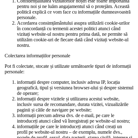
Confidențialitatea vizitatorilor noștri este foarte importantă
pentru noi și ne luăm angajamentul să o protejăm. Această
politică explică ce vom face cu informațiile dumneavoastră
personale.
Acordarea consimțământului asupra utilizării cookie-urilor
în concordanță cu termenii acestei politici atunci când
vizitați website-ul nostru pentru prima dată, ne permite să
utilizăm cookie-uri de fiecare dată când vizitați website-ul
nostru.
Colectarea informațiilor personale
Pot fi colectate, stocate și utilizate următoarele tipuri de informații
personale:
informații despre computer, inclusiv adresa IP, locația
geografică, tipul și versiunea browser-ului și despre sistemul
de operare;
informații despre vizitele și utilizarea acestui website,
inclusiv sursa de recomandare, durata vizitei, vizualizările
paginii și căile de navigare pe website;
informații precum adresa dvs. de e-mail, pe care le
introduceți atunci când vă înregistrați pe website-ul nostru;
informațiile pe care le introduceți atunci când creați un
profil pe website-ul nostru – de exemplu, numele dvs.,
pozele de profil, sexul, data nașterii, starea civilă, interese și