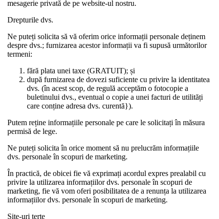
mesagerie privată de pe website-ul nostru.
Drepturile dvs.
Ne puteți solicita să vă oferim orice informații personale deținem
despre dvs.; furnizarea acestor informații va fi supusă următorilor
termeni:
fără plata unei taxe (GRATUIT); și
după furnizarea de dovezi suficiente cu privire la identitatea
dvs. (în acest scop, de regulă acceptăm o fotocopie a
buletinului dvs., eventual o copie a unei facturi de utilități
care conține adresa dvs. curentă}).
Putem reține informațiile personale pe care le solicitați în măsura
permisă de lege.
Ne puteți solicita în orice moment să nu prelucrăm informațiile
dvs. personale în scopuri de marketing.
În practică, de obicei fie vă exprimați acordul expres prealabil cu
privire la utilizarea informațiilor dvs. personale în scopuri de
marketing, fie vă vom oferi posibilitatea de a renunța la utilizarea
informațiilor dvs. personale în scopuri de marketing.
Site-uri terțe