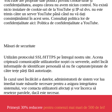
YouTube are propriile sale politici privind cookie-urile și
confidențialitatea, asupra cărora nu avem niciun control. Nu există
nicio instalare de cookie-uri de la YouTube și IP-ul dvs. nu este
trimis către un server YouTube până când nu vă dați
consimțământul în acest sens. Consultați politica lor de
confidențialitate aici: Politica de confidențialitate a YouTube.
Măsuri de securitate
Utilizăm protocolul SSL/HTTPS pe întregul nostru site. Acesta
criptează comunicațiile utilizatorilor noștri cu serverele, astfel încât
informațiile de identificare personală să nu fie capturate/piratate de
către terțe părți fără autorizație.
În cazul unei încălcări a datelor, administratorii de sistem vor lua
imediat toate măsurile necesare pentru a asigura integritatea
sistemului, vor contacta utilizatorii afectați și vor încerca să
reseteze parolele, dacă este necesar.
Primești 30% reducere
pentru comenzi mai mari de 500 de lei!