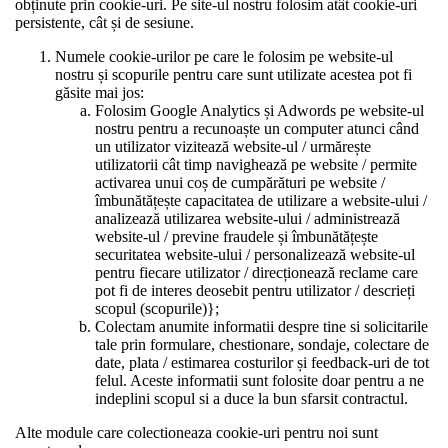
obținute prin cookie-uri. Pe site-ul nostru folosim atât cookie-uri
persistente, cât și de sesiune.
Numele cookie-urilor pe care le folosim pe website-ul
nostru și scopurile pentru care sunt utilizate acestea pot fi
găsite mai jos:
Folosim Google Analytics și Adwords pe website-ul
nostru pentru a recunoaște un computer atunci când
un utilizator vizitează website-ul / urmărește
utilizatorii cât timp navighează pe website / permite
activarea unui coș de cumpărături pe website /
îmbunătățește capacitatea de utilizare a website-ului /
analizează utilizarea website-ului / administrează
website-ul / previne fraudele și îmbunătățește
securitatea website-ului / personalizează website-ul
pentru fiecare utilizator / direcționează reclame care
pot fi de interes deosebit pentru utilizator / descrieți
scopul (scopurile)};
Colectam anumite informatii despre tine si solicitarile
tale prin formulare, chestionare, sondaje, colectare de
date, plata / estimarea costurilor și feedback-uri de tot
felul. Aceste informatii sunt folosite doar pentru a ne
indeplini scopul si a duce la bun sfarsit contractul.
Alte module care colectioneaza cookie-uri pentru noi sunt