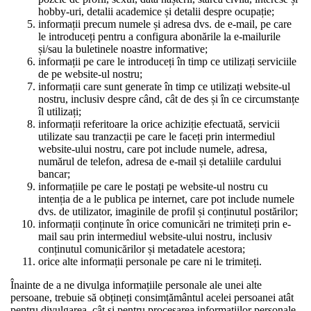
hobby-uri, detalii academice și detalii despre ocupație;
informații precum numele și adresa dvs. de e-mail, pe care
le introduceți pentru a configura abonările la e-mailurile
și/sau la buletinele noastre informative;
informații pe care le introduceți în timp ce utilizați serviciile
de pe website-ul nostru;
informații care sunt generate în timp ce utilizați website-ul
nostru, inclusiv despre când, cât de des și în ce circumstanțe
îl utilizați;
informații referitoare la orice achiziție efectuată, servicii
utilizate sau tranzacții pe care le faceți prin intermediul
website-ului nostru, care pot include numele, adresa,
numărul de telefon, adresa de e-mail și detaliile cardului
bancar;
informațiile pe care le postați pe website-ul nostru cu
intenția de a le publica pe internet, care pot include numele
dvs. de utilizator, imaginile de profil și conținutul postărilor;
informații conținute în orice comunicări ne trimiteți prin e-
mail sau prin intermediul website-ului nostru, inclusiv
conținutul comunicărilor și metadatele acestora;
orice alte informații personale pe care ni le trimiteți.
Înainte de a ne divulga informațiile personale ale unei alte
persoane, trebuie să obțineți consimțământul acelei persoanei atât
pentru divulgarea, cât și pentru procesarea informațiilor personale