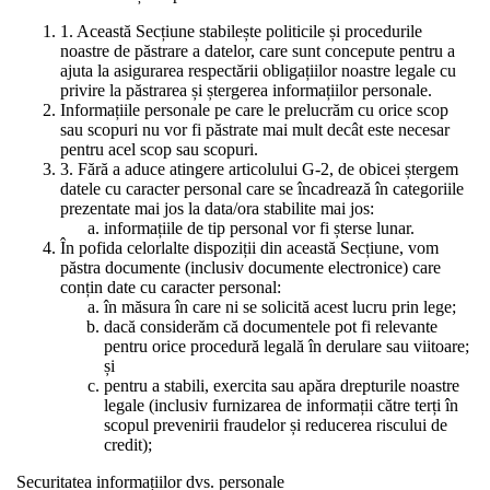
1. Această Secțiune stabilește politicile și procedurile
noastre de păstrare a datelor, care sunt concepute pentru a
ajuta la asigurarea respectării obligațiilor noastre legale cu
privire la păstrarea și ștergerea informațiilor personale.
Informațiile personale pe care le prelucrăm cu orice scop
sau scopuri nu vor fi păstrate mai mult decât este necesar
pentru acel scop sau scopuri.
3. Fără a aduce atingere articolului G-2, de obicei ștergem
datele cu caracter personal care se încadrează în categoriile
prezentate mai jos la data/ora stabilite mai jos:
informațiile de tip personal vor fi șterse lunar.
În pofida celorlalte dispoziții din această Secțiune, vom
păstra documente (inclusiv documente electronice) care
conțin date cu caracter personal:
în măsura în care ni se solicită acest lucru prin lege;
dacă considerăm că documentele pot fi relevante
pentru orice procedură legală în derulare sau viitoare;
și
pentru a stabili, exercita sau apăra drepturile noastre
legale (inclusiv furnizarea de informații către terți în
scopul prevenirii fraudelor și reducerea riscului de
credit);
Securitatea informațiilor dvs. personale