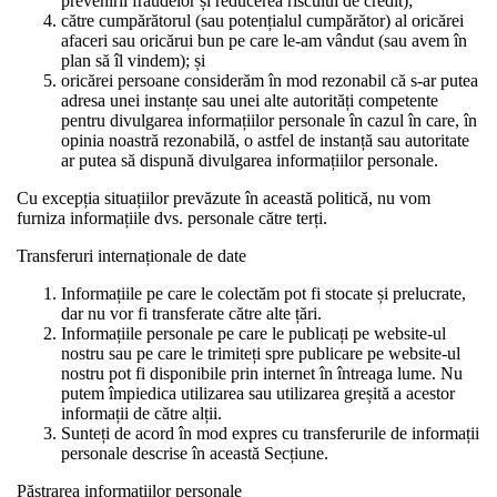
prevenirii fraudelor și reducerea riscului de credit);
către cumpărătorul (sau potențialul cumpărător) al oricărei
afaceri sau oricărui bun pe care le-am vândut (sau avem în
plan să îl vindem); și
oricărei persoane considerăm în mod rezonabil că s-ar putea
adresa unei instanțe sau unei alte autorități competente
pentru divulgarea informațiilor personale în cazul în care, în
opinia noastră rezonabilă, o astfel de instanță sau autoritate
ar putea să dispună divulgarea informațiilor personale.
Cu excepția situațiilor prevăzute în această politică, nu vom
furniza informațiile dvs. personale către terți.
Transferuri internaționale de date
Informațiile pe care le colectăm pot fi stocate și prelucrate,
dar nu vor fi transferate către alte țări.
Informațiile personale pe care le publicați pe website-ul
nostru sau pe care le trimiteți spre publicare pe website-ul
nostru pot fi disponibile prin internet în întreaga lume. Nu
putem împiedica utilizarea sau utilizarea greșită a acestor
informații de către alții.
Sunteți de acord în mod expres cu transferurile de informații
personale descrise în această Secțiune.
Păstrarea informațiilor personale