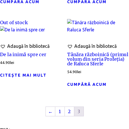
CUMPĂRĂ ACUM
CUMPĂRĂ ACUM
Out of stock
Adaugă în bibliotecă
Adaugă în bibliotecă
De la inimă spre cer
Tânăra războinică (primul
volum din seria Profeția)
44.90
lei
de Raluca Sferle
54.90
lei
CITEȘTE MAI MULT
CUMPĂRĂ ACUM
←
1
2
3