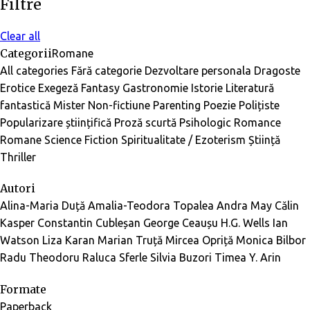
Filtre
Clear all
Categorii
Romane
All categories
Fără categorie
Dezvoltare personala
Dragoste
Erotice
Exegeză
Fantasy
Gastronomie
Istorie
Literatură
fantastică
Mister
Non-fictiune
Parenting
Poezie
Polițiste
Popularizare științifică
Proză scurtă
Psihologic
Romance
Romane
Science Fiction
Spiritualitate / Ezoterism
Știință
Thriller
Autori
Alina-Maria Duță
Amalia-Teodora Topalea
Andra May
Călin
Kasper
Constantin Cubleșan
George Ceaușu
H.G. Wells
Ian
Watson
Liza Karan
Marian Truță
Mircea Opriță
Monica Bilbor
Radu Theodoru
Raluca Sferle
Silvia Buzori
Timea Y. Arin
Formate
Paperback