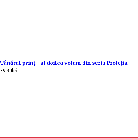
Tânărul prinț - al doilea volum din seria Profeția
39.90
lei