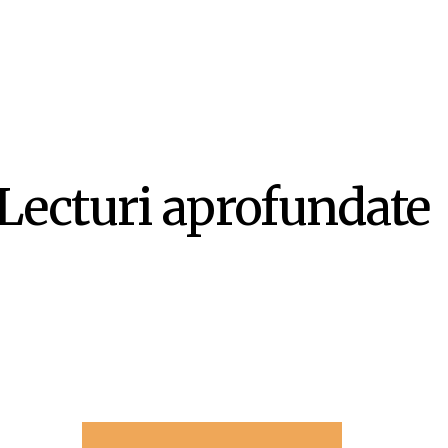
Lecturi aprofundate
-ul ca literatură ex-centrică – Mircea Opriță