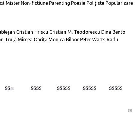
ică
Mister
Non-fictiune
Parenting
Poezie
Polițiste
Popularizare
ubleșan
Cristian Hriscu
Cristian M. Teodorescu
Dina Bento
an Truță
Mircea Opriță
Monica Bilbor
Peter Watts
Radu
E
Eval
Evaluat
Evaluat la
Evaluat la
5
va
uat la
la
3
din
4
din 5
din 5
lu
2
din
5
at
5
50
la
1
di
n
5