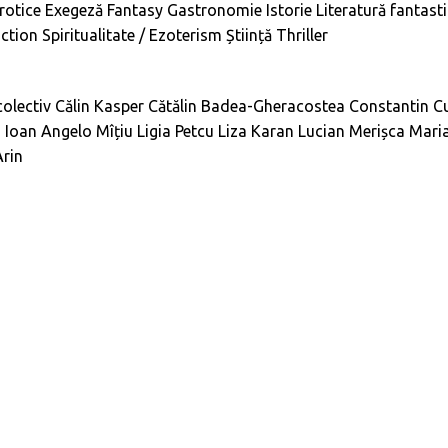
rotice
Exegeză
Fantasy
Gastronomie
Istorie
Literatură fantast
iction
Spiritualitate / Ezoterism
Știință
Thriller
olectiv
Călin Kasper
Cătălin Badea-Gheracostea
Constantin C
n
Ioan Angelo Mîțiu
Ligia Petcu
Liza Karan
Lucian Merișca
Mari
Arin