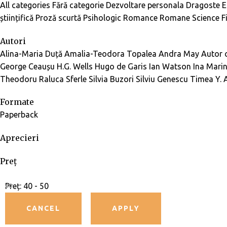
All categories
Fără categorie
Dezvoltare personala
Dragoste
E
științifică
Proză scurtă
Psihologic
Romance
Romane
Science F
Autori
Alina-Maria Duță
Amalia-Teodora Topalea
Andra May
Autor c
George Ceaușu
H.G. Wells
Hugo de Garis
Ian Watson
Ina Mari
Theodoru
Raluca Sferle
Silvia Buzori
Silviu Genescu
Timea Y. 
Formate
Paperback
Aprecieri
Preț
Preț:
40 - 50
40