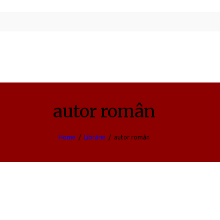
autor român
Home
Librărie
autor român