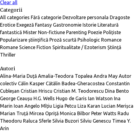
Clear all
Categorii
All categories
Fără categorie
Dezvoltare personala
Dragoste
Erotice
Exegeză
Fantasy
Gastronomie
Istorie
Literatură
fantastică
Mister
Non-fictiune
Parenting
Poezie
Polițiste
Popularizare științifică
Proză scurtă
Psihologic
Romance
Romane
Science Fiction
Spiritualitate / Ezoterism
Știință
Thriller
Autori
Alina-Maria Duță
Amalia-Teodora Topalea
Andra May
Autor
colectiv
Călin Kasper
Cătălin Badea-Gheracostea
Constantin
Cubleșan
Cristian Hriscu
Cristian M. Teodorescu
Dina Bento
George Ceaușu
H.G. Wells
Hugo de Garis
Ian Watson
Ina
Marin
Ioan Angelo Mîțiu
Ligia Petcu
Liza Karan
Lucian Merișca
Marian Truță
Mircea Opriță
Monica Bilbor
Peter Watts
Radu
Theodoru
Raluca Sferle
Silvia Buzori
Silviu Genescu
Timea Y.
Arin