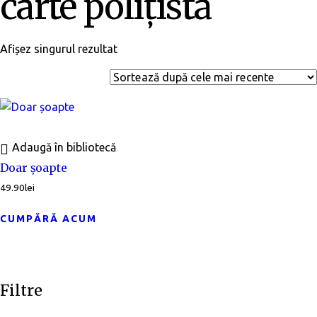
carte polițistă
Afișez singurul rezultat
Adaugă în bibliotecă
Doar șoapte
49.90
lei
CUMPĂRĂ ACUM
Filtre