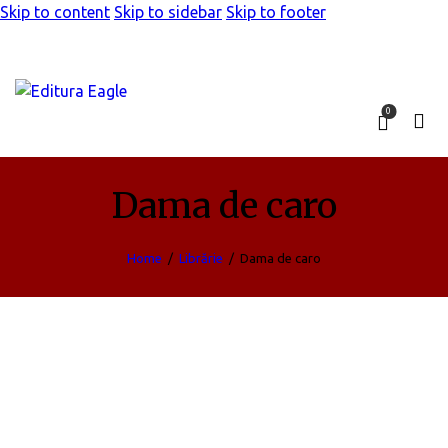
Skip to content
Skip to sidebar
Skip to footer
0
Dama de caro
Home
Librărie
Dama de caro