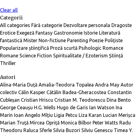
Clear all
Categorii
All categories
Fără categorie
Dezvoltare personala
Dragoste
Erotice
Exegeză
Fantasy
Gastronomie
Istorie
Literatură
fantastică
Mister
Non-fictiune
Parenting
Poezie
Polițiste
Popularizare științifică
Proză scurtă
Psihologic
Romance
Romane
Science Fiction
Spiritualitate / Ezoterism
Știință
Thriller
Autori
Alina-Maria Duță
Amalia-Teodora Topalea
Andra May
Autor
colectiv
Călin Kasper
Cătălin Badea-Gheracostea
Constantin
Cubleșan
Cristian Hriscu
Cristian M. Teodorescu
Dina Bento
George Ceaușu
H.G. Wells
Hugo de Garis
Ian Watson
Ina
Marin
Ioan Angelo Mîțiu
Ligia Petcu
Liza Karan
Lucian Merișca
Marian Truță
Mircea Opriță
Monica Bilbor
Peter Watts
Radu
Theodoru
Raluca Sferle
Silvia Buzori
Silviu Genescu
Timea Y.