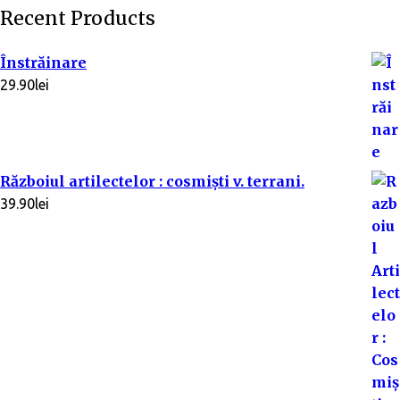
Recent Products
Înstrăinare
29.90
lei
Războiul artilectelor : cosmişti v. terrani.
39.90
lei