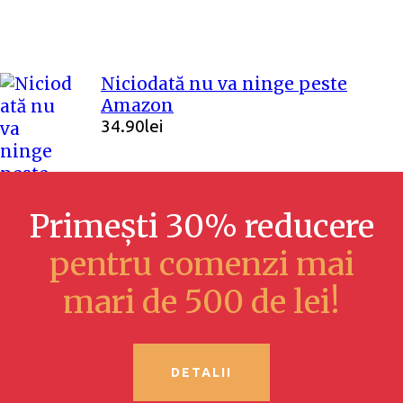
Niciodată nu va ninge peste
Amazon
34.90
lei
Primești 30% reducere
pentru comenzi mai
mari de 500 de lei!
DETALII