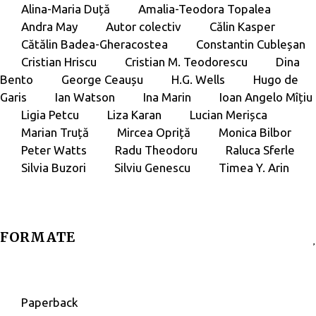
Alina-Maria Duță
Amalia-Teodora Topalea
Andra May
Autor colectiv
Călin Kasper
Cătălin Badea-Gheracostea
Constantin Cubleșan
Cristian Hriscu
Cristian M. Teodorescu
Dina
Bento
George Ceaușu
H.G. Wells
Hugo de
Garis
Ian Watson
Ina Marin
Ioan Angelo Mîțiu
Ligia Petcu
Liza Karan
Lucian Merișca
Marian Truță
Mircea Opriță
Monica Bilbor
Peter Watts
Radu Theodoru
Raluca Sferle
Silvia Buzori
Silviu Genescu
Timea Y. Arin
FORMATE
Paperback