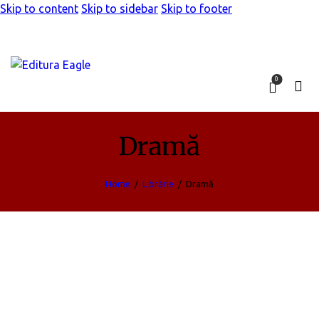
Skip to content
Skip to sidebar
Skip to footer
0
Dramă
Home
Librărie
Dramă