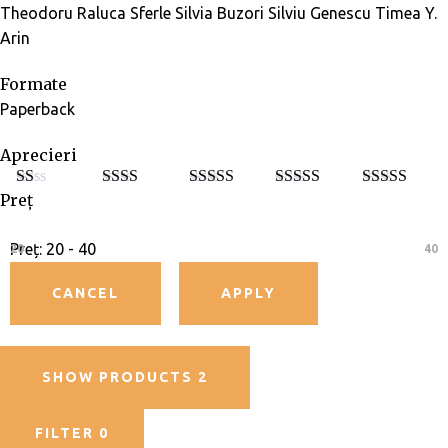
Theodoru
Raluca Sferle
Silvia Buzori
Silviu Genescu
Timea Y.
Arin
Formate
Paperback
Aprecieri
Preț
E
Eval
Evaluat
Evaluat la
Evaluat la
5
va
uat la
la
3
din
4
din 5
din 5
lu
2
din
5
at
5
Preț:
20 - 40
20
40
la
1
di
n
5
SHOW PRODUCTS
2
FILTER
0