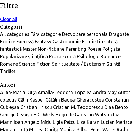
Filtre
Clear all
Categorii
All categories
Fără categorie
Dezvoltare personala
Dragoste
Erotice
Exegeză
Fantasy
Gastronomie
Istorie
Literatură
fantastică
Mister
Non-fictiune
Parenting
Poezie
Polițiste
Popularizare științifică
Proză scurtă
Psihologic
Romance
Romane
Science Fiction
Spiritualitate / Ezoterism
Știință
Thriller
Autori
Alina-Maria Duță
Amalia-Teodora Topalea
Andra May
Autor
colectiv
Călin Kasper
Cătălin Badea-Gheracostea
Constantin
Cubleșan
Cristian Hriscu
Cristian M. Teodorescu
Dina Bento
George Ceaușu
H.G. Wells
Hugo de Garis
Ian Watson
Ina
Marin
Ioan Angelo Mîțiu
Ligia Petcu
Liza Karan
Lucian Merișca
Marian Truță
Mircea Opriță
Monica Bilbor
Peter Watts
Radu