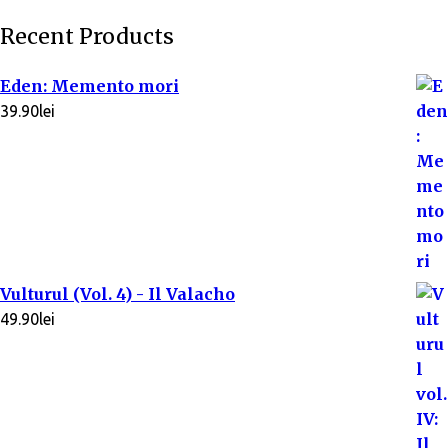
Recent Products
Eden: Memento mori
39.90
lei
Vulturul (Vol. 4) - Il Valacho
49.90
lei