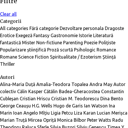
Filtre
Clear all
Categorii
All categories
Fără categorie
Dezvoltare personala
Dragoste
Erotice
Exegeză
Fantasy
Gastronomie
Istorie
Literatură
fantastică
Mister
Non-fictiune
Parenting
Poezie
Polițiste
Popularizare științifică
Proză scurtă
Psihologic
Romance
Romane
Science Fiction
Spiritualitate / Ezoterism
Știință
Thriller
Autori
Alina-Maria Duță
Amalia-Teodora Topalea
Andra May
Autor
colectiv
Călin Kasper
Cătălin Badea-Gheracostea
Constantin
Cubleșan
Cristian Hriscu
Cristian M. Teodorescu
Dina Bento
George Ceaușu
H.G. Wells
Hugo de Garis
Ian Watson
Ina
Marin
Ioan Angelo Mîțiu
Ligia Petcu
Liza Karan
Lucian Merișca
Marian Truță
Mircea Opriță
Monica Bilbor
Peter Watts
Radu
Theodoru
Raluca Sferle
Silvia Buzori
Silviu Genescu
Timea Y.