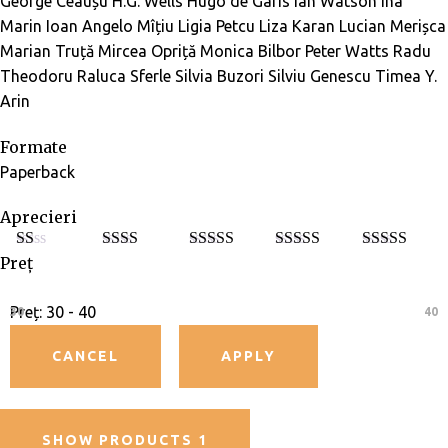
George Ceaușu
H.G. Wells
Hugo de Garis
Ian Watson
Ina
Marin
Ioan Angelo Mîțiu
Ligia Petcu
Liza Karan
Lucian Merișca
Marian Truță
Mircea Opriță
Monica Bilbor
Peter Watts
Radu
Theodoru
Raluca Sferle
Silvia Buzori
Silviu Genescu
Timea Y.
Arin
Formate
Paperback
Aprecieri
Preț
E
Eval
Evaluat
Evaluat la
Evaluat la
5
va
uat la
la
3
din
4
din 5
din 5
lu
2
din
5
at
5
Preț:
30 - 40
30
40
la
1
di
n
5
SHOW PRODUCTS
1