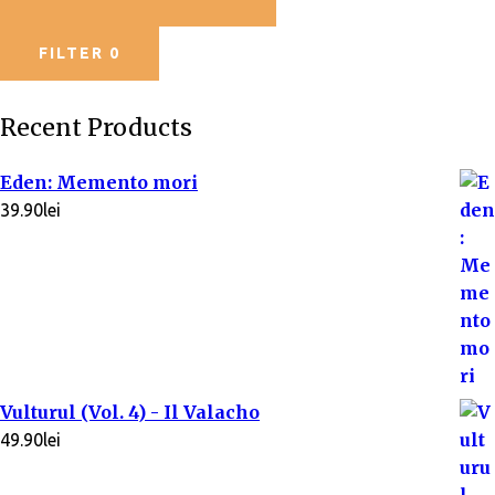
FILTER
0
Recent Products
Eden: Memento mori
39.90
lei
Vulturul (Vol. 4) - Il Valacho
49.90
lei