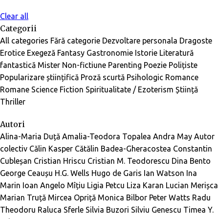
Clear all
Categorii
All categories
Fără categorie
Dezvoltare personala
Dragoste
Erotice
Exegeză
Fantasy
Gastronomie
Istorie
Literatură
fantastică
Mister
Non-fictiune
Parenting
Poezie
Polițiste
Popularizare științifică
Proză scurtă
Psihologic
Romance
Romane
Science Fiction
Spiritualitate / Ezoterism
Știință
Thriller
Autori
Alina-Maria Duță
Amalia-Teodora Topalea
Andra May
Autor
colectiv
Călin Kasper
Cătălin Badea-Gheracostea
Constantin
Cubleșan
Cristian Hriscu
Cristian M. Teodorescu
Dina Bento
George Ceaușu
H.G. Wells
Hugo de Garis
Ian Watson
Ina
Marin
Ioan Angelo Mîțiu
Ligia Petcu
Liza Karan
Lucian Merișca
Marian Truță
Mircea Opriță
Monica Bilbor
Peter Watts
Radu
Theodoru
Raluca Sferle
Silvia Buzori
Silviu Genescu
Timea Y.