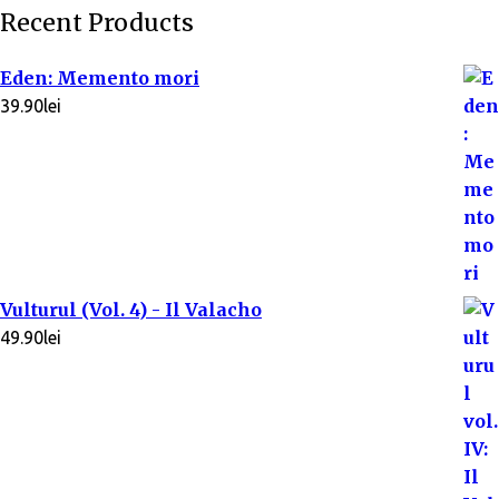
Recent Products
Eden: Memento mori
39.90
lei
Vulturul (Vol. 4) - Il Valacho
49.90
lei