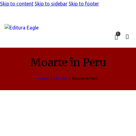
Skip to content
Skip to sidebar
Skip to footer
0
Moarte în Peru
Home
Librărie
Moarte în Peru