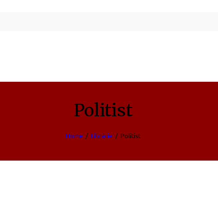
Politist
Home
Librărie
Politist