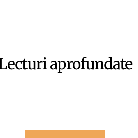
Lecturi aprofundate
-ul ca literatură ex-centrică – Mircea Opriță