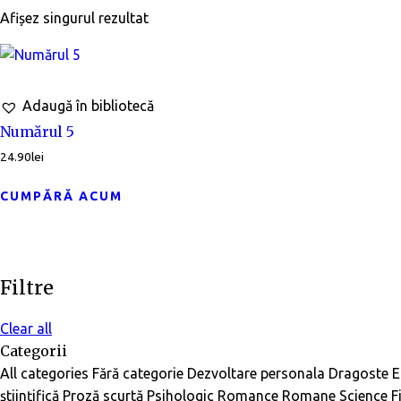
Afișez singurul rezultat
Adaugă în bibliotecă
Numărul 5
24.90
lei
CUMPĂRĂ ACUM
Filtre
Clear all
Categorii
All categories
Fără categorie
Dezvoltare personala
Dragoste
E
științifică
Proză scurtă
Psihologic
Romance
Romane
Science F