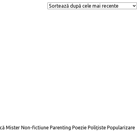
ică
Mister
Non-fictiune
Parenting
Poezie
Polițiste
Popularizare