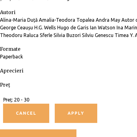
Autori
Alina-Maria Duță
Amalia-Teodora Topalea
Andra May
Autor c
George Ceaușu
H.G. Wells
Hugo de Garis
Ian Watson
Ina Mari
Theodoru
Raluca Sferle
Silvia Buzori
Silviu Genescu
Timea Y. 
Formate
Paperback
Aprecieri
Preț
Preț:
20 - 30
20