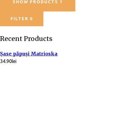
SHOW PRODUCTS
1
FILTER
0
Recent Products
Șase păpuși Matrioska
34.90
lei