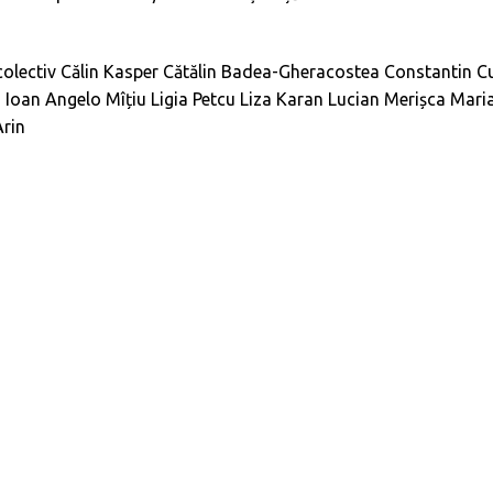
olectiv
Călin Kasper
Cătălin Badea-Gheracostea
Constantin C
n
Ioan Angelo Mîțiu
Ligia Petcu
Liza Karan
Lucian Merișca
Mari
Arin