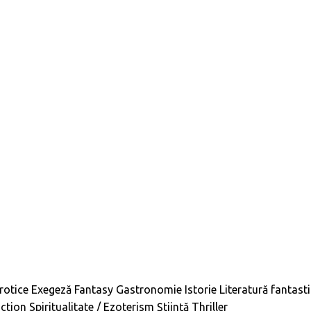
rotice
Exegeză
Fantasy
Gastronomie
Istorie
Literatură fantast
iction
Spiritualitate / Ezoterism
Știință
Thriller