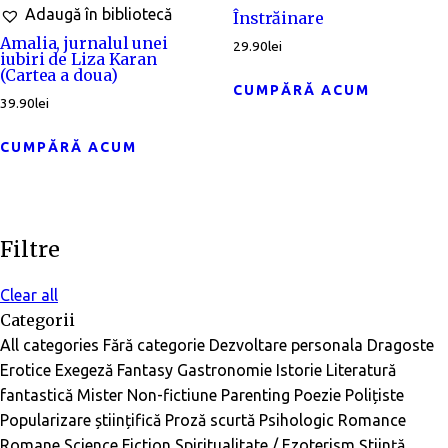
Adaugă în bibliotecă
Înstrăinare
Amalia, jurnalul unei
29.90
lei
iubiri de Liza Karan
(Cartea a doua)
CUMPĂRĂ ACUM
39.90
lei
CUMPĂRĂ ACUM
Filtre
Clear all
Categorii
All categories
Fără categorie
Dezvoltare personala
Dragoste
Erotice
Exegeză
Fantasy
Gastronomie
Istorie
Literatură
fantastică
Mister
Non-fictiune
Parenting
Poezie
Polițiste
Popularizare științifică
Proză scurtă
Psihologic
Romance
Romane
Science Fiction
Spiritualitate / Ezoterism
Știință