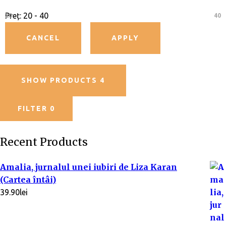
lu
2
din
5
at
5
Preț:
20 - 40
20
40
la
1
di
n
5
SHOW PRODUCTS
4
FILTER
0
Recent Products
Amalia, jurnalul unei iubiri de Liza Karan
(Cartea întâi)
39.90
lei