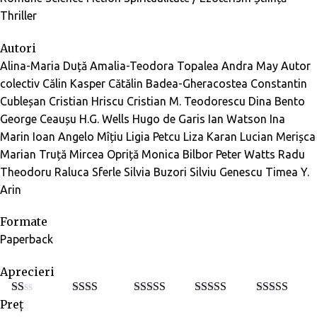
Thriller
Autori
Alina-Maria Duță
Amalia-Teodora Topalea
Andra May
Autor
colectiv
Călin Kasper
Cătălin Badea-Gheracostea
Constantin
Cubleșan
Cristian Hriscu
Cristian M. Teodorescu
Dina Bento
George Ceaușu
H.G. Wells
Hugo de Garis
Ian Watson
Ina
Marin
Ioan Angelo Mîțiu
Ligia Petcu
Liza Karan
Lucian Merișca
Marian Truță
Mircea Opriță
Monica Bilbor
Peter Watts
Radu
Theodoru
Raluca Sferle
Silvia Buzori
Silviu Genescu
Timea Y.
Arin
Formate
Paperback
Aprecieri
Preț
E
Eval
Evaluat
Evaluat la
Evaluat la
5
va
uat la
la
3
din
4
din 5
din 5