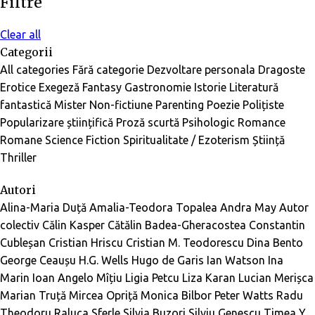
Filtre
Clear all
Categorii
All categories
Fără categorie
Dezvoltare personala
Dragoste
Erotice
Exegeză
Fantasy
Gastronomie
Istorie
Literatură
fantastică
Mister
Non-fictiune
Parenting
Poezie
Polițiste
Popularizare științifică
Proză scurtă
Psihologic
Romance
Romane
Science Fiction
Spiritualitate / Ezoterism
Știință
Thriller
Autori
Alina-Maria Duță
Amalia-Teodora Topalea
Andra May
Autor
colectiv
Călin Kasper
Cătălin Badea-Gheracostea
Constantin
Cubleșan
Cristian Hriscu
Cristian M. Teodorescu
Dina Bento
George Ceaușu
H.G. Wells
Hugo de Garis
Ian Watson
Ina
Marin
Ioan Angelo Mîțiu
Ligia Petcu
Liza Karan
Lucian Merișca
Marian Truță
Mircea Opriță
Monica Bilbor
Peter Watts
Radu
Theodoru
Raluca Sferle
Silvia Buzori
Silviu Genescu
Timea Y.