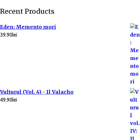
Recent Products
Eden: Memento mori
39.90
lei
Vulturul (Vol. 4) - Il Valacho
49.90
lei