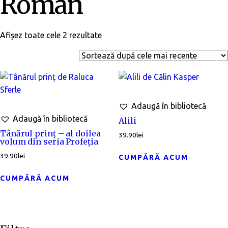
Roman
Afișez toate cele 2 rezultate
Adaugă în bibliotecă
Adaugă în bibliotecă
Alili
Tânărul prinț – al doilea
39.90
lei
volum din seria Profeția
39.90
lei
CUMPĂRĂ ACUM
CUMPĂRĂ ACUM