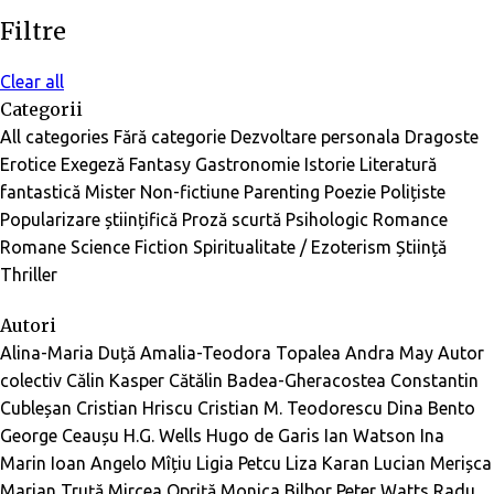
Filtre
Clear all
Categorii
All categories
Fără categorie
Dezvoltare personala
Dragoste
Erotice
Exegeză
Fantasy
Gastronomie
Istorie
Literatură
fantastică
Mister
Non-fictiune
Parenting
Poezie
Polițiste
Popularizare științifică
Proză scurtă
Psihologic
Romance
Romane
Science Fiction
Spiritualitate / Ezoterism
Știință
Thriller
Autori
Alina-Maria Duță
Amalia-Teodora Topalea
Andra May
Autor
colectiv
Călin Kasper
Cătălin Badea-Gheracostea
Constantin
Cubleșan
Cristian Hriscu
Cristian M. Teodorescu
Dina Bento
George Ceaușu
H.G. Wells
Hugo de Garis
Ian Watson
Ina
Marin
Ioan Angelo Mîțiu
Ligia Petcu
Liza Karan
Lucian Merișca
Marian Truță
Mircea Opriță
Monica Bilbor
Peter Watts
Radu