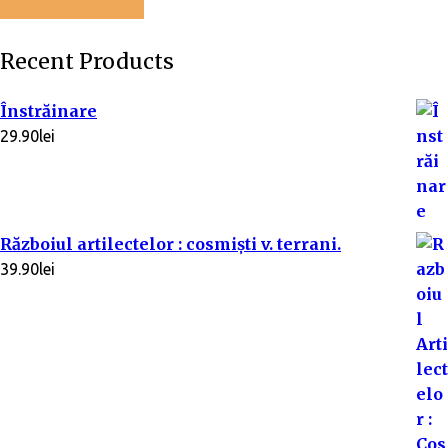
Recent Products
Înstrăinare
29.90
lei
Războiul artilectelor : cosmişti v. terrani.
39.90
lei