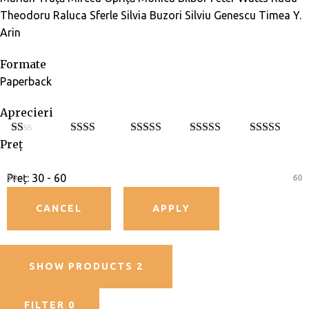
Theodoru
Raluca Sferle
Silvia Buzori
Silviu Genescu
Timea Y.
Arin
Formate
Paperback
Aprecieri
Preț
E
Eval
Evaluat
Evaluat la
Evaluat la
5
va
uat la
la
3
din
4
din 5
din 5
lu
2
din
5
at
5
Preț:
30 - 60
30
60
la
1
di
n
5
SHOW PRODUCTS
2
FILTER
0