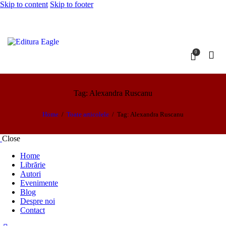
Skip to content
Skip to footer
0
Tag: Alexandra Ruscanu
Home
Toate articolele
Tag: Alexandra Ruscanu
Close
Home
Librărie
Autori
Evenimente
Blog
Despre noi
Contact