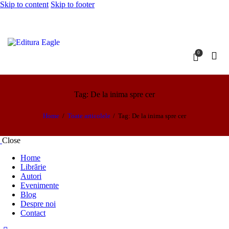
Skip to content
Skip to footer
0
Tag: De la inima spre cer
Home
Toate articolele
Tag: De la inima spre cer
Close
Home
Librărie
Autori
Evenimente
Blog
Despre noi
Contact