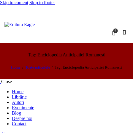
Skip to content
Skip to footer
0
Tag: Enciclopedia Anticipatiei Romanesti
Home
Toate articolele
Tag: Enciclopedia Anticipatiei Romanesti
Close
Home
Librărie
Autori
Evenimente
Blog
Despre noi
Contact