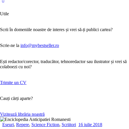
Utile
Scrii în domeniile noastre de interes și vrei să-ți publici cartea?
Scrie-ne la
info@mybestseller.ro
Ești redactor/corector, traducător, tehnoredactor sau ilustrator și vrei să
colaboezi cu noi?
Trimite un CV
Cauți cărți aparte?
Vizitează librăria noastră
Eseuri
,
Repere
,
Science Fiction
,
Scriitori
16 iulie 2018