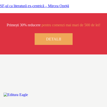
SF-ul ca literatură ex-centrică – Mircea Opriță
Primești 30% reducere
pentru comenzi mai mari de 500 de lei!
DETALII