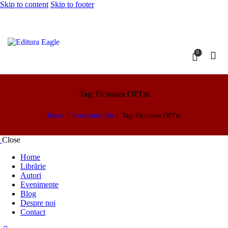
Skip to content
Skip to footer
0
Tag: Fictiunea OPTm
Home
Toate articolele
Tag: Fictiunea OPTm
Close
Home
Librărie
Autori
Evenimente
Blog
Despre noi
Contact