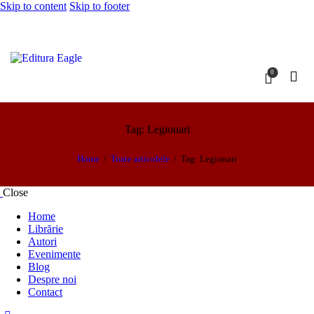
Skip to content
Skip to footer
0
Tag: Legionari
Home
Toate articolele
Tag: Legionari
Close
Home
Librărie
Autori
Evenimente
Blog
Despre noi
Contact