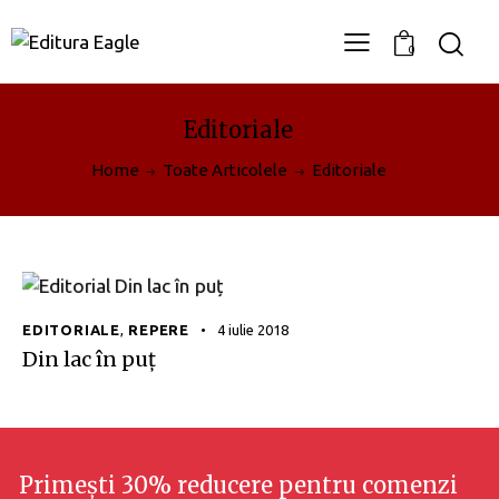
0
Editoriale
Home
Toate Articolele
Editoriale
EDITORIALE
,
REPERE
4 iulie 2018
Din lac în puț
Primești 30% reducere
pentru comenzi