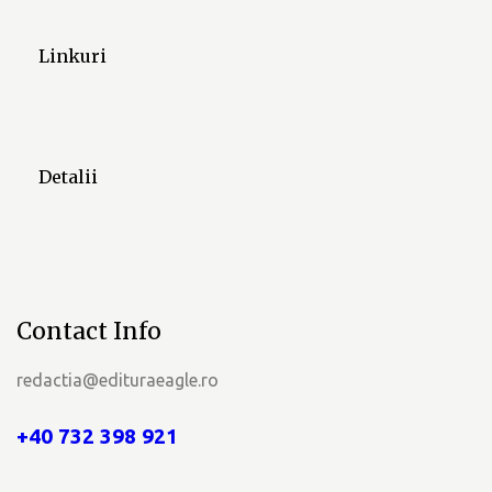
e
Linkuri
n
t
e
Detalii
Contact Info
redactia@edituraeagle.ro
+40 732 398 921