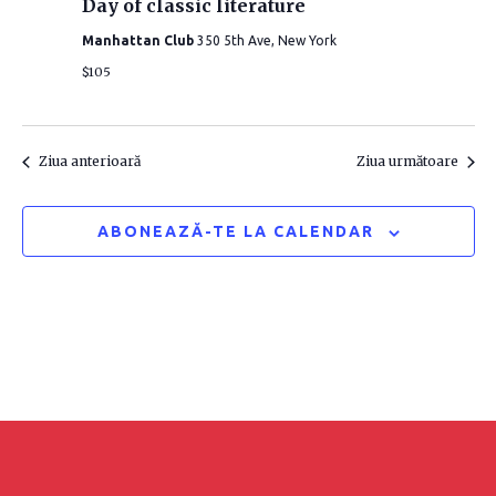
g
Day of classic literature
t
g
e
Manhattan Club
350 5th Ave, New York
a
a
a
$105
r
z
r
ă
e
d
e
Ziua anterioară
Ziua următoare
î
a
î
t
n
ABONEAZĂ-TE LA CALENDAR
a
n
v
.
i
v
z
i
u
z
a
u
l