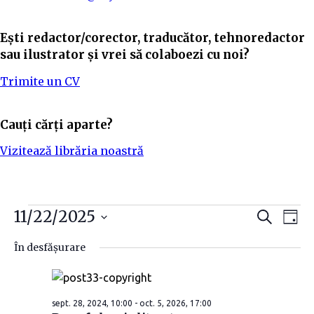
Ești redactor/corector, traducător, tehnoredactor
sau ilustrator și vrei să colaboezi cu noi?
Trimite un CV
Cauți cărți aparte?
Vizitează librăria noastră
N
N
11/22/2025
C
Z
a
i
S
a
a
u
În desfășurare
t
e
v
ă
v
l
e
i
i
sept. 28, 2024, 10:00
-
oct. 5, 2026, 17:00
c