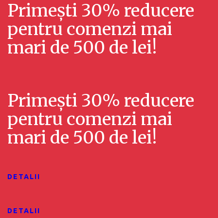
a
Primești 30% reducere
i
l
pentru comenzi mai
z
i
mari de 500 de lei!
ă
z
r
ă
i
Primești 30% reducere
r
E
pentru comenzi mai
v
i
mari de 500 de lei!
e
ș
n
i
i
DETALII
c
m
ă
e
DETALII