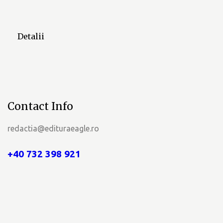
e
n
Detalii
i
m
e
n
Contact Info
t
redactia@edituraeagle.ro
e
+40 732 398 921