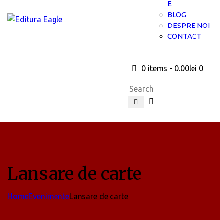
E
BLOG
DESPRE NOI
CONTACT
0 items
-
0.00lei
0
Lansare de carte
Home
Evenimente
Lansare de carte