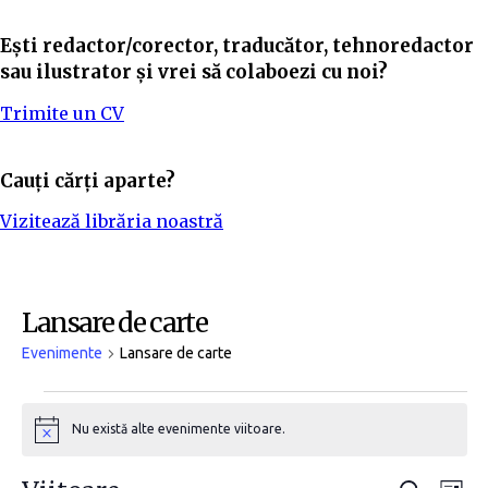
Ești redactor/corector, traducător, tehnoredactor
sau ilustrator și vrei să colaboezi cu noi?
Trimite un CV
Cauți cărți aparte?
Vizitează librăria noastră
Lansare de carte
Evenimente
Lansare de carte
Nu există alte evenimente viitoare.
N
o
t