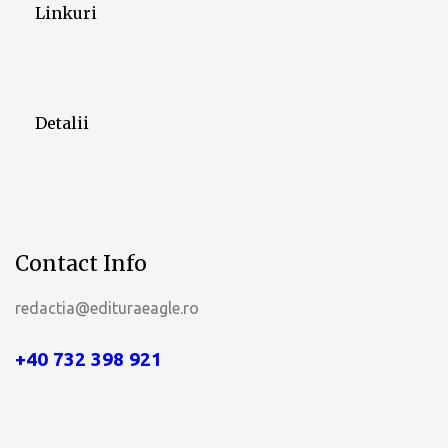
Linkuri
n
i
m
Detalii
e
n
t
Contact Info
e
redactia@edituraeagle.ro
+40 732 398 921