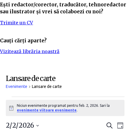
Ești redactor/corector, traducător, tehnoredactor
sau ilustrator și vrei să colaboezi cu noi?
Trimite un CV
Cauți cărți aparte?
Vizitează librăria noastră
Lansare de carte
Evenimente
Lansare de carte
Niciun evenimente programat pentru feb. 2, 2026. Sari la
N
evenimente viitoare evenimente
.
o
t
N
N
2/2/2026
i
C
Z
f