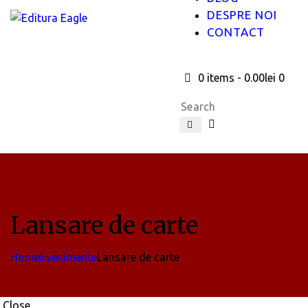
DESPRE NOI
CONTACT
0 items
-
0.00lei
0
Lansare de carte
Home
Evenimente
Lansare de carte
Close