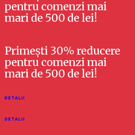
i
pentru comenzi mai
u
z
mari de 500 de lei!
a
u
l
a
i
Primești 30% reducere
l
z
pentru comenzi mai
i
ă
mari de 500 de lei!
z
r
ă
i
r
E
DETALII
v
i
DETALII
e
ș