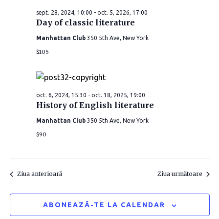
e
i
i
sept. 28, 2024, 10:00
-
oct. 5, 2026, 17:00
c
g
Day of classic literature
t
g
e
Manhattan Club
350 5th Ave, New York
a
a
a
$105
r
z
r
ă
e
d
e
î
oct. 6, 2024, 15:30
-
oct. 18, 2025, 19:00
a
History of English literature
î
t
n
Manhattan Club
350 5th Ave, New York
a
n
v
$90
.
i
v
z
i
Ziua anterioară
Ziua următoare
u
z
ABONEAZĂ-TE LA CALENDAR
a