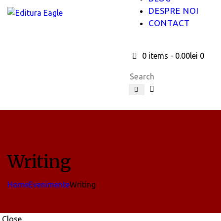
DESPRE NOI
CONTACT
0 items
-
0.00lei
0
Writing
Home
Evenimente
Writing
Close