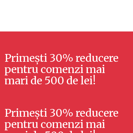
u
l
a
i
l
z
i
ă
z
r
Primești 30% reducere
ă
i
pentru comenzi mai
r
E
mari de 500 de lei!
v
i
e
ș
n
Primești 30% reducere
i
i
pentru comenzi mai
c
m