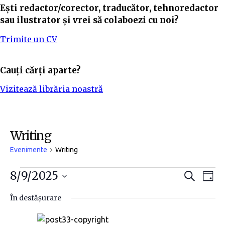
Ești redactor/corector, traducător, tehnoredactor
sau ilustrator și vrei să colaboezi cu noi?
Trimite un CV
Cauți cărți aparte?
Vizitează librăria noastră
Writing
Evenimente
Writing
N
N
8/9/2025
C
Z
a
i
S
a
a
u
În desfășurare
t
e
v
ă
v
l