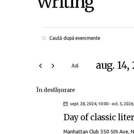
Writing
N
I
a
n
t
v
r
aug. 14,
Azi
o
i
S
d
e
g
u
În desfășurare
l
c
a
e
u
sept. 28, 2024, 10:00
-
oct. 5, 2026
c
v
r
Day of classic lite
t
â
e
e
n
Manhattan Club
350 5th Ave, 
a