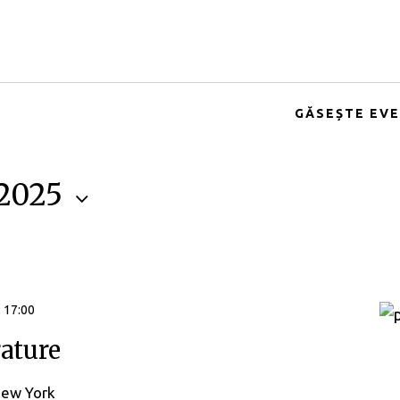
GĂSEȘTE EV
 2025
, 17:00
rature
New York