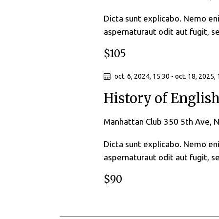
t
î
z
u
Dicta sunt explicabo. Nemo en
ă
l
aspernaturaut odit aut fugit, s
n
d
c
$105
a
v
h
t
e
oct. 6, 2024, 15:30
-
oct. 18, 2025,
i
a
i
History of English
.
e
z
.
Manhattan Club
350 5th Ave, 
C
u
a
Dicta sunt explicabo. Nemo en
a
u
aspernaturaut odit aut fugit, s
t
l
$90
ă
E
i
v