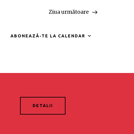
r
Ziua următoare
i
E
ABONEAZĂ-TE LA CALENDAR
v
e
n
i
m
DETALII
e
n