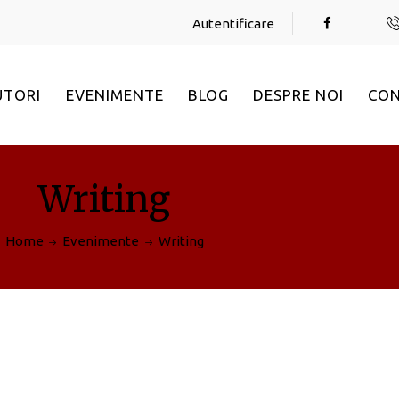
Autentificare
UTORI
EVENIMENTE
BLOG
DESPRE NOI
CO
Writing
Home
Evenimente
Writing