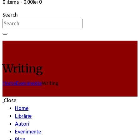
0 items
-
0.00lei
0
Search
Writing
Home
Evenimente
Writing
Close
Home
Librărie
Autori
Evenimente
Blog