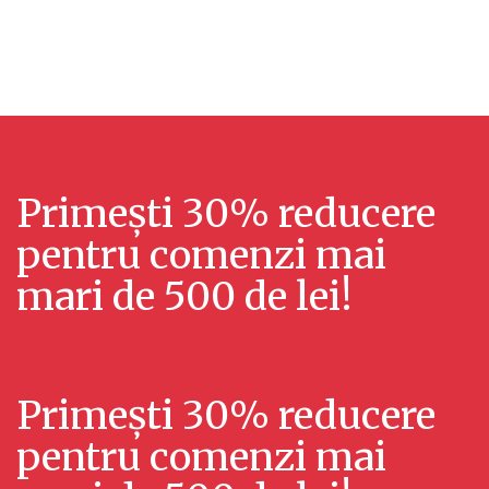
u
l
a
i
l
z
i
ă
z
r
Primești 30% reducere
ă
i
pentru comenzi mai
r
E
mari de 500 de lei!
v
i
e
ș
n
Primești 30% reducere
i
i
pentru comenzi mai
c
m