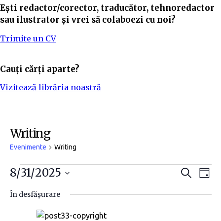
Ești redactor/corector, traducător, tehnoredactor
sau ilustrator și vrei să colaboezi cu noi?
Trimite un CV
Cauți cărți aparte?
Vizitează librăria noastră
Writing
Evenimente
Writing
N
N
8/31/2025
C
Z
a
i
S
a
a
u
În desfășurare
t
e
v
ă
v
l