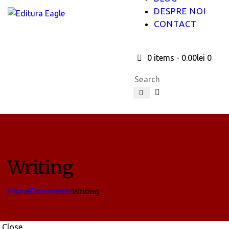
DESPRE NOI
CONTACT
0 items
-
0.00lei
0
Writing
Home
Evenimente
Writing
Close