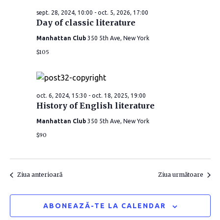
e
i
i
sept. 28, 2024, 10:00
-
oct. 5, 2026, 17:00
c
g
Day of classic literature
t
g
e
Manhattan Club
350 5th Ave, New York
a
a
a
$105
r
z
r
ă
e
d
e
î
oct. 6, 2024, 15:30
-
oct. 18, 2025, 19:00
a
History of English literature
î
t
n
Manhattan Club
350 5th Ave, New York
a
n
v
$90
.
i
v
z
i
Ziua anterioară
Ziua următoare
u
z
ABONEAZĂ-TE LA CALENDAR
a