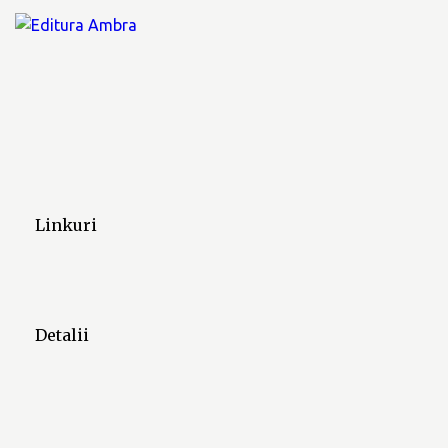
m
e
n
t
e
Linkuri
Detalii