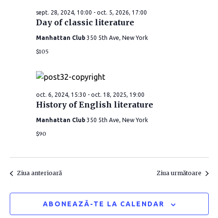
e
i
i
sept. 28, 2024, 10:00
-
oct. 5, 2026, 17:00
c
g
Day of classic literature
t
g
e
Manhattan Club
350 5th Ave, New York
a
a
a
$105
r
z
r
ă
e
d
e
î
oct. 6, 2024, 15:30
-
oct. 18, 2025, 19:00
a
History of English literature
î
t
n
Manhattan Club
350 5th Ave, New York
a
n
v
$90
.
i
v
z
i
Ziua anterioară
Ziua următoare
u
z
ABONEAZĂ-TE LA CALENDAR
a