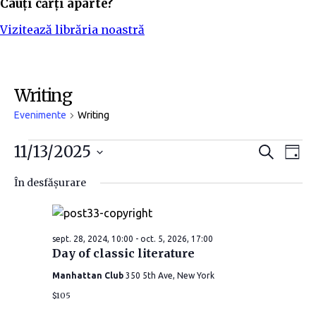
Cauți cărți aparte?
Vizitează librăria noastră
Writing
Evenimente
Writing
Evenimente
N
N
11/13/2025
C
Z
a
i
S
a
for
a
u
În desfășurare
t
e
v
ă
nov.
v
l
e
i
13,
i
sept. 28, 2024, 10:00
-
oct. 5, 2026, 17:00
c
g
Day of classic literature
t
2025
g
e
Manhattan Club
350 5th Ave, New York
a
a
a
$105
r
z