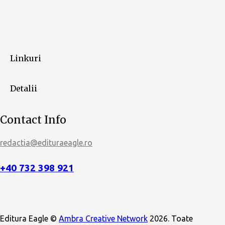
a
r
e
Linkuri
E
v
Detalii
e
Contact Info
n
redactia@edituraeagle.ro
i
m
+40 732 398 921
e
n
Editura Eagle ©
Ambra Creative Network
2026. Toate