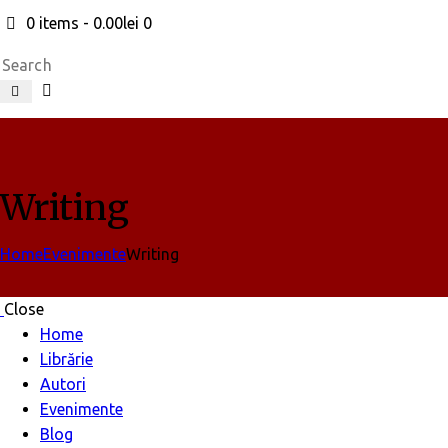
0 items
-
0.00lei
0
Search
Writing
Home
Evenimente
Writing
Close
Home
Librărie
Autori
Evenimente
Blog