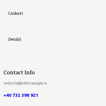
m
Linkuri
e
n
t
Detalii
e
Contact Info
redactia@edituraeagle.ro
+40 732 398 921