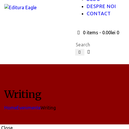
DESPRE NOI
CONTACT
0 items
-
0.00lei
0
Writing
Home
Evenimente
Writing
Close