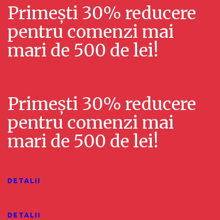
u
Primești 30% reducere
l
a
pentru comenzi mai
i
l
mari de 500 de lei!
z
i
ă
z
r
Primești 30% reducere
ă
i
pentru comenzi mai
r
E
mari de 500 de lei!
v
i
e
ș
n
i
DETALII
i
c
m
DETALII