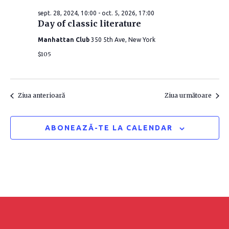
e
i
i
sept. 28, 2024, 10:00
-
oct. 5, 2026, 17:00
c
g
Day of classic literature
t
g
e
Manhattan Club
350 5th Ave, New York
a
a
a
$105
r
z
r
ă
e
d
e
Ziua anterioară
Ziua următoare
î
a
î
t
n
ABONEAZĂ-TE LA CALENDAR
a
n
v
.
i
v
z
i
u
z
a