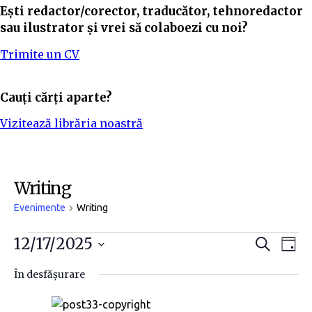
Ești redactor/corector, traducător, tehnoredactor
sau ilustrator și vrei să colaboezi cu noi?
Trimite un CV
Cauți cărți aparte?
Vizitează librăria noastră
Writing
Evenimente
Writing
N
N
12/17/2025
C
Z
a
i
S
a
a
u
În desfășurare
t
e
v
ă
v
l