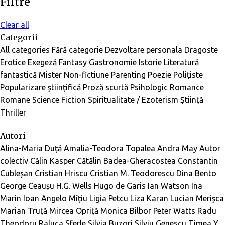
Filtre
Clear all
Categorii
All categories
Fără categorie
Dezvoltare personala
Dragoste
Erotice
Exegeză
Fantasy
Gastronomie
Istorie
Literatură
fantastică
Mister
Non-fictiune
Parenting
Poezie
Polițiste
Popularizare științifică
Proză scurtă
Psihologic
Romance
Romane
Science Fiction
Spiritualitate / Ezoterism
Știință
Thriller
Autori
Alina-Maria Duță
Amalia-Teodora Topalea
Andra May
Autor
colectiv
Călin Kasper
Cătălin Badea-Gheracostea
Constantin
Cubleșan
Cristian Hriscu
Cristian M. Teodorescu
Dina Bento
George Ceaușu
H.G. Wells
Hugo de Garis
Ian Watson
Ina
Marin
Ioan Angelo Mîțiu
Ligia Petcu
Liza Karan
Lucian Merișca
Marian Truță
Mircea Opriță
Monica Bilbor
Peter Watts
Radu
Theodoru
Raluca Sferle
Silvia Buzori
Silviu Genescu
Timea Y.