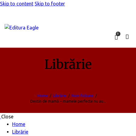
Skip to content
Skip to footer
0
Librărie
Home
Librărie
Non-fictiune
Destin de mamă – mamele perfecte nu au...
Close
Home
Librărie