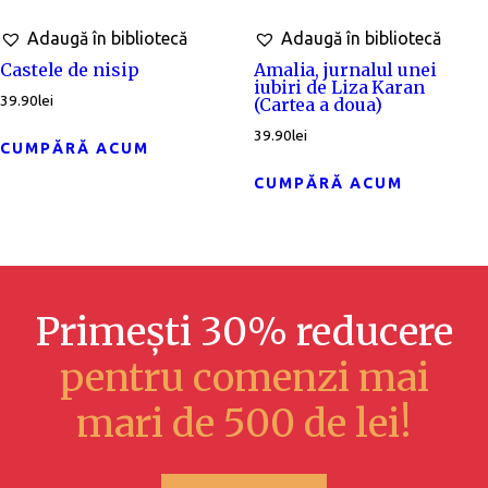
Adaugă în bibliotecă
Adaugă în bibliotecă
Castele de nisip
Amalia, jurnalul unei
iubiri de Liza Karan
39.90
lei
(Cartea a doua)
39.90
lei
CUMPĂRĂ ACUM
CUMPĂRĂ ACUM
Primești 30% reducere
pentru comenzi mai
mari de 500 de lei!