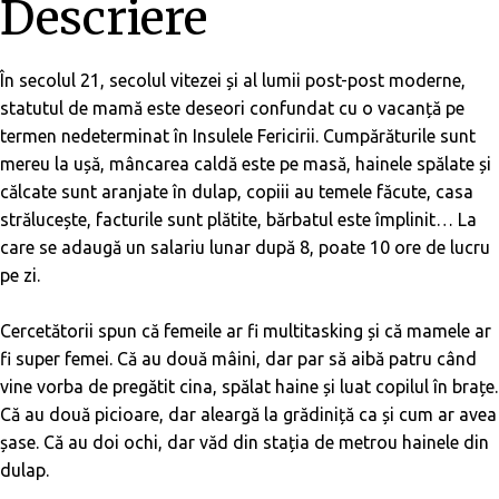
Descriere
În secolul 21, secolul vitezei și al lumii post-post moderne,
statutul de mamă este deseori confundat cu o vacanță pe
termen nedeterminat în
Insulele Fericirii
. Cumpărăturile sunt
mereu la ușă, mâncarea caldă este pe masă, hainele spălate și
călcate sunt aranjate în dulap, copiii au temele făcute, casa
strălucește, facturile sunt plătite, bărbatul este împlinit… La
care se adaugă un salariu lunar după 8, poate 10 ore de lucru
pe zi.
Cercetătorii spun că femeile ar fi
multitasking
și că mamele ar
fi super femei. Că au două mâini, dar par să aibă patru când
vine vorba de pregătit cina, spălat haine și luat copilul în brațe.
Că au două picioare, dar aleargă la grădiniță ca și cum ar avea
șase. Că au doi ochi, dar văd din stația de metrou hainele din
dulap.