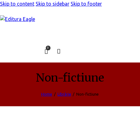
Skip to content
Skip to sidebar
Skip to footer
0
Search
Non-fictiune
Home
Librărie
Non-fictiune