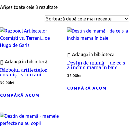
Sortat
Afișez toate cele 3 rezultate
după
cele
mai
recente
Adaugă în bibliotecă
Adaugă în bibliotecă
Destin de mamă – de ce s-
a închis mama în baie
Războiul artilectelor :
cosmişti v. terrani.
32.00
lei
39.90
lei
CUMPĂRĂ ACUM
CUMPĂRĂ ACUM