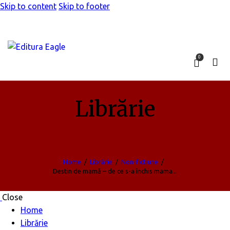
Skip to content
Skip to footer
0
Librărie
Home
Librărie
Non-fictiune
Destin de mamă – de ce s-a închis mama...
Close
Home
Librărie