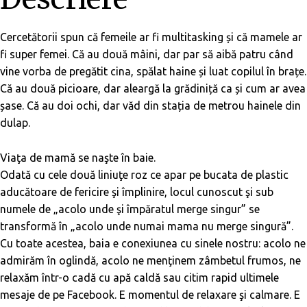
Cercetătorii spun că femeile ar fi
multitasking
și că mamele ar
fi super femei. Că au două mâini, dar par să aibă patru când
vine vorba de pregătit cina, spălat haine și luat copilul în brațe.
Că au două picioare, dar aleargă la grădiniță ca și cum ar avea
șase. Că au doi ochi, dar văd din stația de metrou hainele din
dulap.
Viaţa de mamă se naşte în baie.
Odată cu cele două liniuţe roz ce apar pe bucata de plastic
aducătoare de fericire şi împlinire, locul cunoscut şi sub
numele de „acolo unde şi împăratul merge singur” se
transformă în „acolo unde numai mama nu merge singură”.
Cu toate acestea, baia e conexiunea cu sinele nostru: acolo ne
admirăm în oglindă, acolo ne menţinem zâmbetul frumos, ne
relaxăm într-o cadă cu apă caldă sau citim rapid ultimele
mesaje de pe Facebook. E momentul de relaxare şi calmare. E